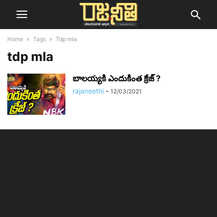
Home
Tags
Tdp mla
tdp mla
బాలయ్యకి ఎందుకింత క్రేజ్ ?
rajaneethi
-
12/03/2021