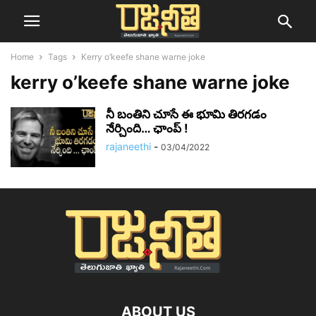
Home
Tags
Kerry o’keefe shane warne joke
kerry o’keefe shane warne joke
నీ బంతిని చూసే ఈ భూమి తిరగడం
నేర్చింది… ఛాంప్ !
rajaneethi
-
03/04/2022
ABOUT US