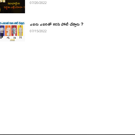
07/20/2022
ఎవరు ఎవరితో కలిసి పోటీ చేస్తారు ?
07/15/2022