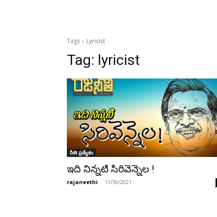
Tags
Lyricist
Tag:
lyricist
నీతి ప్రత్యేకం
ఇది నిన్నటి సిరివెన్నెల !
rajaneethi
-
11/30/2021