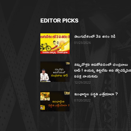
EDITOR PICKS
తెలుగుదేశంలో 3వ తరం రెడీ
01/23/2026
నమ్మినోళ్లని ఆదుకోవడంలో చంద్రబాబు
టాప్ ! ఆయన్ని తిట్టలేను అని తేల్చిచెప్పేసి
విపక్ష నాయకుడు
12/29/2022
ఇంఛార్జుల పద్ధతి ఎత్తేయాలా ?
07/20/2022