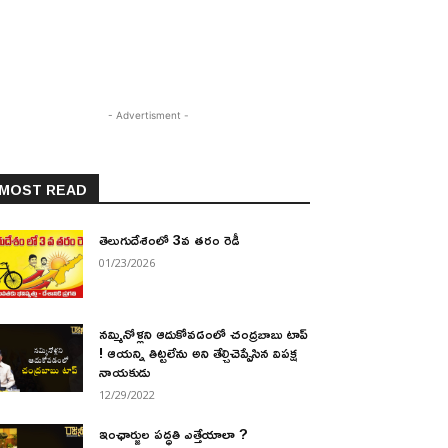
- Advertisment -
MOST READ
తెలుగుదేశంలో 3వ తరం రెడీ
01/23/2026
నమ్మినోళ్లని ఆదుకోవడంలో చంద్రబాబు టాప్
! ఆయన్ని తిట్టలేను అని తేల్చిచెప్పేసిన విపక్ష
నాయకుడు
12/29/2022
ఇంఛార్జుల పద్ధతి ఎత్తేయాలా ?