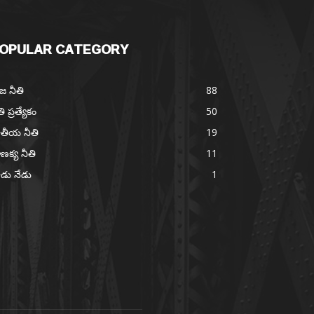
OPULAR CATEGORY
జ నీతి
88
తి ప్రత్యేకం
50
తీయ నీతి
19
ణక్య నీతి
11
డు నేడు
1