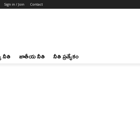
Sign in / Join
Contact
 నీతి
జాతీయ నీతి
నీతి ప్రత్యేకం