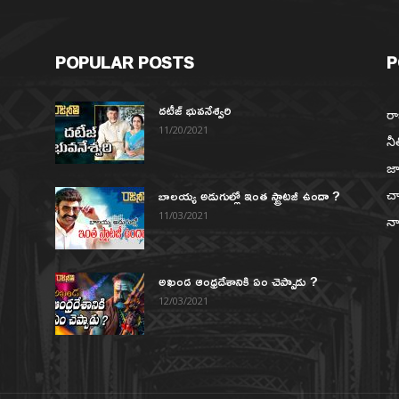
POPULAR POSTS
P
దటీజ్ భువనేశ్వరి
రా
11/20/2021
నీ
జా
బాలయ్య అడుగుల్లో ఇంత స్ట్రాటజీ ఉందా ?
చా
న
11/03/2021
నా
అఖండ ఆంధ్రదేశానికి ఏం చెప్పాడు ?
12/03/2021