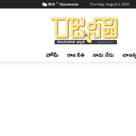
C
33.9
Vijayawada
Thursday, August 6, 2026
హోమ్
రాజ నీతి
నాడు నేడు
చాణక్య