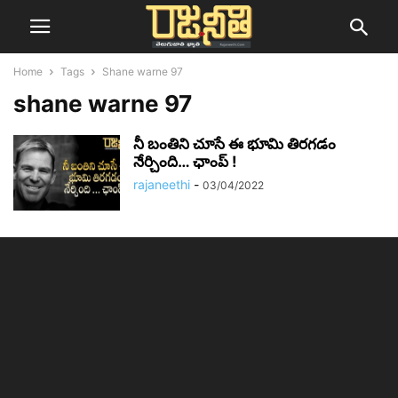
Home
Tags
Shane warne 97
shane warne 97
నీ బంతిని చూసే ఈ భూమి తిరగడం
నేర్చింది… ఛాంప్ !
rajaneethi
-
03/04/2022