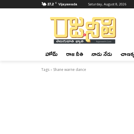
C
27.2
Vijayawada
Saturday, August 8, 2026
హోమ్
రాజ నీతి
నాడు నేడు
చాణక్య
Tags
Shane warne dance