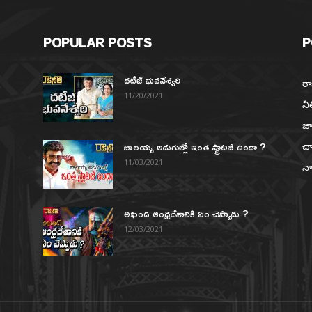
POPULAR POSTS
P
దటీజ్ భువనేశ్వరి
రా
11/20/2021
నీ
జా
బాలయ్య అడుగుల్లో ఇంత స్ట్రాటజీ ఉందా ?
చా
న
11/03/2021
నా
అఖండ ఆంధ్రదేశానికి ఏం చెప్పాడు ?
12/03/2021