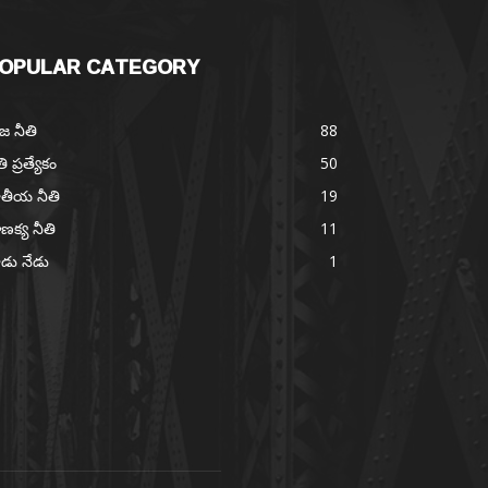
OPULAR CATEGORY
జ నీతి
88
తి ప్రత్యేకం
50
తీయ నీతి
19
ణక్య నీతి
11
డు నేడు
1