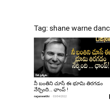
Tag:
shane warne dan
నీతి ప్రత్యేకం
నీ బంతిని చూసే ఈ భూమి తిరగడం
నేర్చింది… ఛాంప్ !
rajaneethi
-
03/04/2022