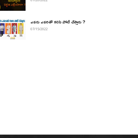
ఎవరు ఎవరితో కలిసి పోటీ చేస్తారు ?
07/15/2022