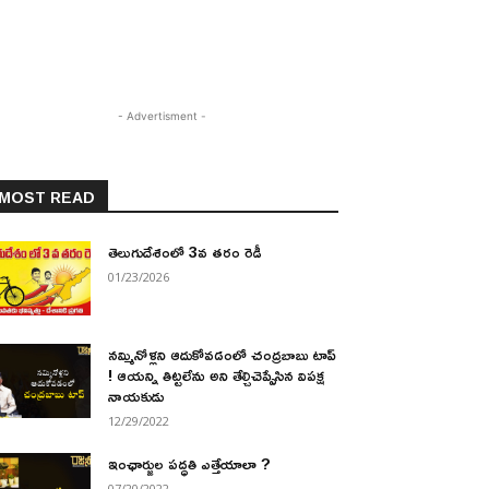
- Advertisment -
MOST READ
తెలుగుదేశంలో 3వ తరం రెడీ
01/23/2026
నమ్మినోళ్లని ఆదుకోవడంలో చంద్రబాబు టాప్
! ఆయన్ని తిట్టలేను అని తేల్చిచెప్పేసిన విపక్ష
నాయకుడు
12/29/2022
ఇంఛార్జుల పద్ధతి ఎత్తేయాలా ?
07/20/2022