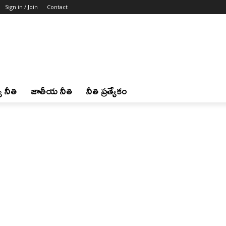
Sign in / Join
Contact
 నీతి
జాతీయ నీతి
నీతి ప్రత్యేకం