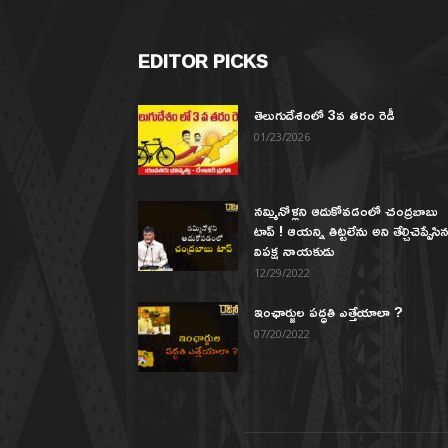
EDITOR PICKS
తెలుగుదేశంలో 3వ తరం రెడీ
01/23/2026
నమ్మినోళ్లని ఆదుకోవడంలో చంద్రబాబు
టాప్ ! ఆయన్ని తిట్టలేను అని తేల్చిచెప్పేసి
విపక్ష నాయకుడు
12/29/2022
ఇంఛార్జుల పద్ధతి ఎత్తేయాలా ?
07/20/2022