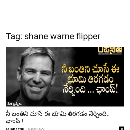
Tag:
shane warne flipper
నీతి ప్రత్యేకం
నీ బంతిని చూసే ఈ భూమి తిరగడం నేర్చింది…
ఛాంప్ !
rajaneethi
-
03/04/2022
0