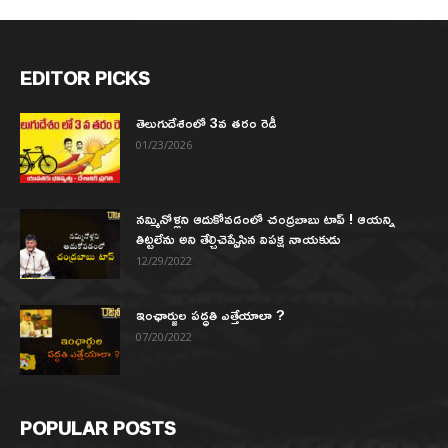
EDITOR PICKS
తెలుగుదేశంలో 3వ తరం రెడీ
01/23/2026
నమ్మినోళ్లని ఆదుకోవడంలో చంద్రబాబు టాప్ ! ఆయన్ని
తిట్టలేను అని తేల్చిచెప్పేసిన విపక్ష నాయకుడు
12/29/2022
ఇంఛార్జుల పద్ధతి ఎత్తేయాలా ?
07/20/2022
POPULAR POSTS