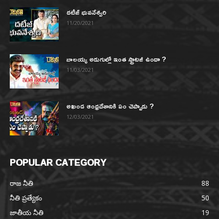
దటీజ్ భువనేశ్వరి
11/20/2021
బాలయ్య అడుగుల్లో ఇంత స్ట్రాటజీ ఉందా ?
11/03/2021
అఖండ ఆంధ్రదేశానికి ఏం చెప్పాడు ?
12/03/2021
POPULAR CATEGORY
రాజ నీతి
88
నీతి ప్రత్యేకం
50
జాతీయ నీతి
19