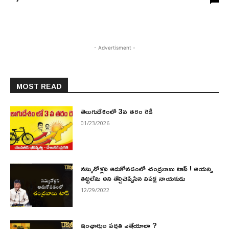
- Advertisment -
MOST READ
తెలుగుదేశంలో 3వ తరం రెడీ
01/23/2026
నమ్మినోళ్లని ఆదుకోవడంలో చంద్రబాబు టాప్ ! ఆయన్ని
తిట్టలేను అని తేల్చిచెప్పేసిన విపక్ష నాయకుడు
12/29/2022
ఇంఛార్జుల పద్ధతి ఎత్తేయాలా ?