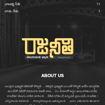
చాణక్య నీతి
11
నాడు నేడు
1
ABOUT US
బలమైన ప్రత్యర్ధిని తెలివితో కొట్టాలి ... తెలివైన ప్రత్యర్ధిని బలంతో కొట్టాలి అనేది యుద్ధనీతి.
మంచేదో చెడేదో విడమరచి చెబితే చాలు... ఏం చేయాలో అర్థం అయిపోతుందనేది
రాజనీతి! తెలుగు వాడిని చూపించి... వేడిని రగిలించే వర్చువల్ ప్రపంచమే రాజనీతి !
వాస్తవాలను వివరించి ... సాధ్యాసాధ్యాలను ఆవిష్కరించి ... జనం ఎజెండాను జెండాగా