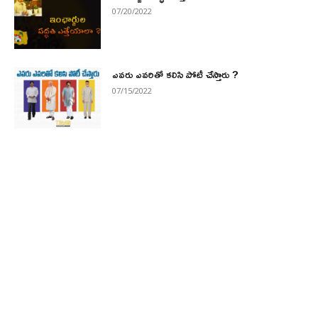
07/20/2022
ఎవరు ఎవరితో కలిసి పోటీ చేస్తారు ?
07/15/2022