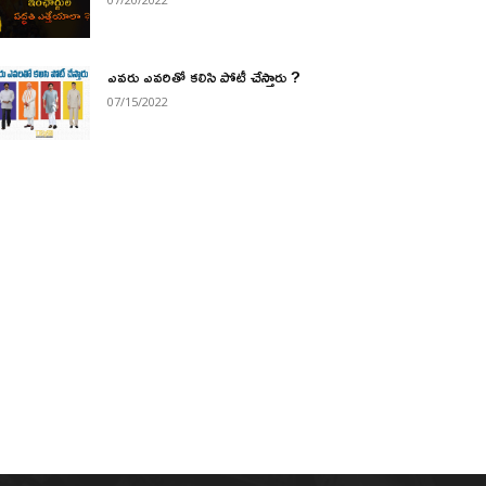
ఎవరు ఎవరితో కలిసి పోటీ చేస్తారు ?
07/15/2022