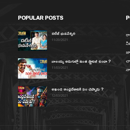
POPULAR POSTS
P
దటీజ్ భువనేశ్వరి
రా
11/20/2021
నీ
జా
బాలయ్య అడుగుల్లో ఇంత స్ట్రాటజీ ఉందా ?
చా
న
11/03/2021
నా
అఖండ ఆంధ్రదేశానికి ఏం చెప్పాడు ?
12/03/2021