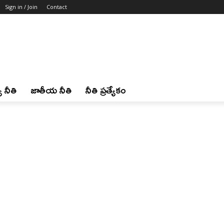
Sign in / Join
Contact
 నీతి
జాతీయ నీతి
నీతి ప్రత్యేకం