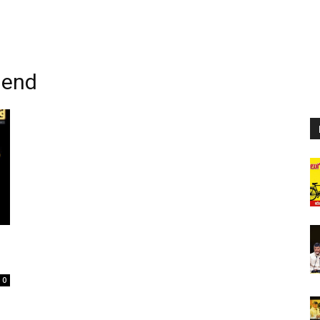
iend
0