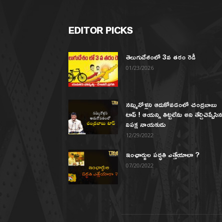
EDITOR PICKS
తెలుగుదేశంలో 3వ తరం రెడీ
01/23/2026
నమ్మినోళ్లని ఆదుకోవడంలో చంద్రబాబు
టాప్ ! ఆయన్ని తిట్టలేను అని తేల్చిచెప్పేసి
విపక్ష నాయకుడు
12/29/2022
ఇంఛార్జుల పద్ధతి ఎత్తేయాలా ?
07/20/2022