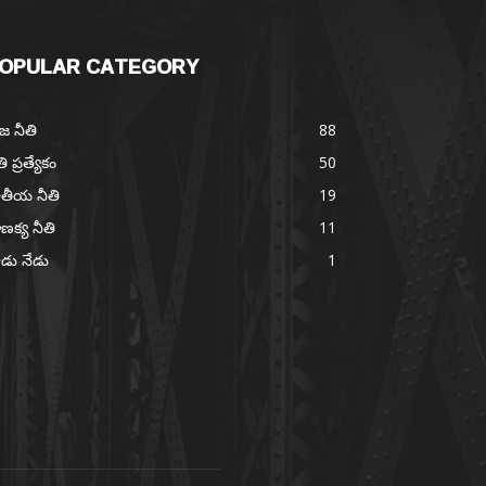
OPULAR CATEGORY
జ నీతి
88
తి ప్రత్యేకం
50
తీయ నీతి
19
ణక్య నీతి
11
డు నేడు
1