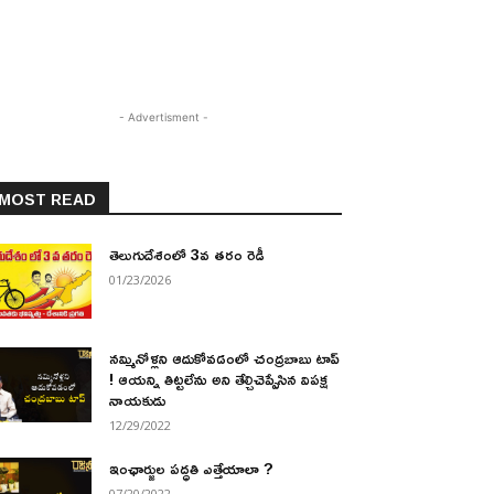
- Advertisment -
MOST READ
తెలుగుదేశంలో 3వ తరం రెడీ
01/23/2026
నమ్మినోళ్లని ఆదుకోవడంలో చంద్రబాబు టాప్
! ఆయన్ని తిట్టలేను అని తేల్చిచెప్పేసిన విపక్ష
నాయకుడు
12/29/2022
ఇంఛార్జుల పద్ధతి ఎత్తేయాలా ?
07/20/2022