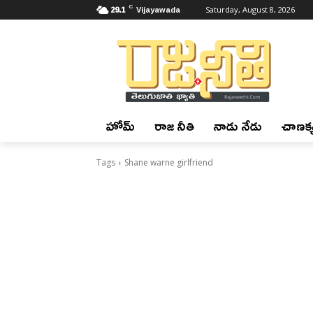
C
29.1
Vijayawada
Saturday, August 8, 2026
హోమ్
రాజ నీతి
నాడు నేడు
చాణక్య
Tags
Shane warne girlfriend