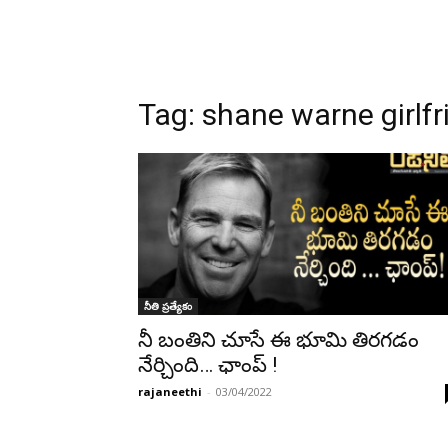
Tag:
shane warne girlfr
నీతి ప్రత్యేకం
నీ బంతిని చూసే ఈ భూమి తిరగడం
నేర్చింది… ఛాంప్ !
rajaneethi
-
03/04/2022