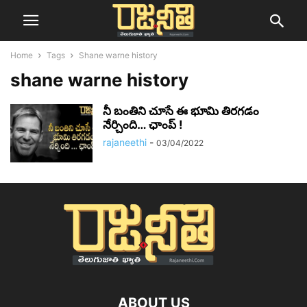
Home
Tags
Shane warne history
shane warne history
నీ బంతిని చూసే ఈ భూమి తిరగడం
నేర్చింది… ఛాంప్ !
rajaneethi
-
03/04/2022
ABOUT US