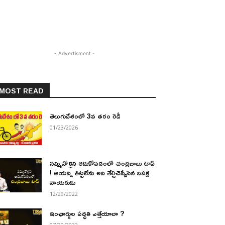
- Advertisment -
MOST READ
తెలుగుదేశంలో 3వ తరం రెడీ
01/23/2026
నమ్మినోళ్లని ఆదుకోవడంలో చంద్రబాబు టాప్
! ఆయన్ని తిట్టలేను అని తేల్చిచెప్పేసిన విపక్ష
నాయకుడు
12/29/2022
ఇంఛార్జుల పద్ధతి ఎత్తేయాలా ?
07/20/2022