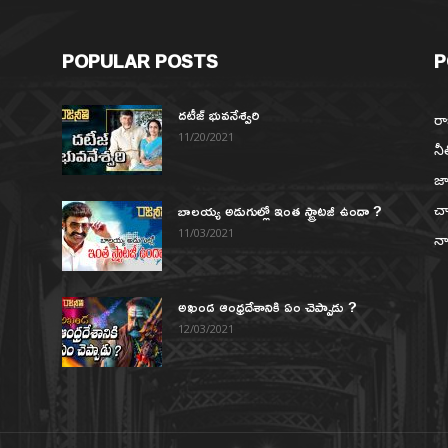
POPULAR POSTS
P
దటీజ్ భువనేశ్వరి
రా
11/20/2021
నీ
జా
బాలయ్య అడుగుల్లో ఇంత స్ట్రాటజీ ఉందా ?
చా
న
11/03/2021
నా
అఖండ ఆంధ్రదేశానికి ఏం చెప్పాడు ?
12/03/2021