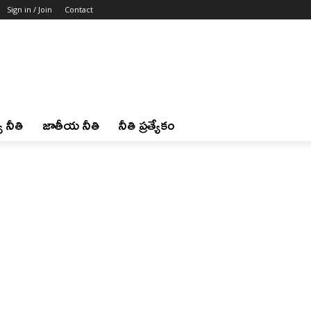
Sign in / Join
Contact
 నీతి
జాతీయ నీతి
నీతి ప్రత్యేకం