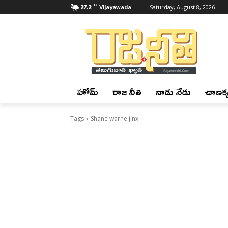
C
27.2
Vijayawada
Saturday, August 8, 2026
హోమ్
రాజ నీతి
నాడు నేడు
చాణక్య
Tags
Shane warne jinx