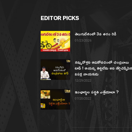
EDITOR PICKS
తెలుగుదేశంలో 3వ తరం రెడీ
01/23/2026
నమ్మినోళ్లని ఆదుకోవడంలో చంద్రబాబు
టాప్ ! ఆయన్ని తిట్టలేను అని తేల్చిచెప్పేసి
విపక్ష నాయకుడు
12/29/2022
ఇంఛార్జుల పద్ధతి ఎత్తేయాలా ?
07/20/2022