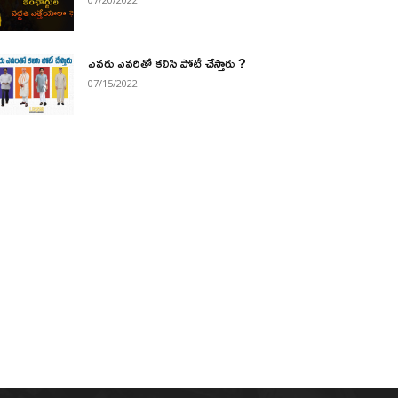
ఎవరు ఎవరితో కలిసి పోటీ చేస్తారు ?
07/15/2022