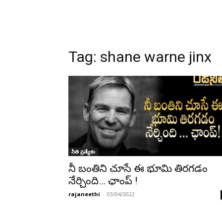
Tag:
shane warne jinx
నీతి ప్రత్యేకం
నీ బంతిని చూసే ఈ భూమి తిరగడం
నేర్చింది… ఛాంప్ !
rajaneethi
-
03/04/2022