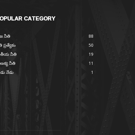
OPULAR CATEGORY
జ నీతి
88
తి ప్రత్యేకం
50
తీయ నీతి
19
ణక్య నీతి
11
డు నేడు
1