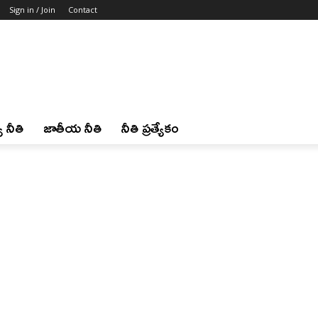
Sign in / Join
Contact
 నీతి
జాతీయ నీతి
నీతి ప్రత్యేకం