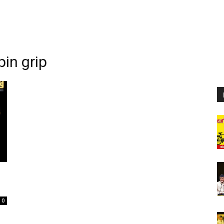
in grip
0