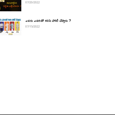
07/20/2022
ఎవరు ఎవరితో కలిసి పోటీ చేస్తారు ?
07/15/2022