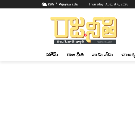
C
29.5
Vijayawada
Thursday, August 6, 2026
హోమ్
రాజ నీతి
నాడు నేడు
చాణక్య