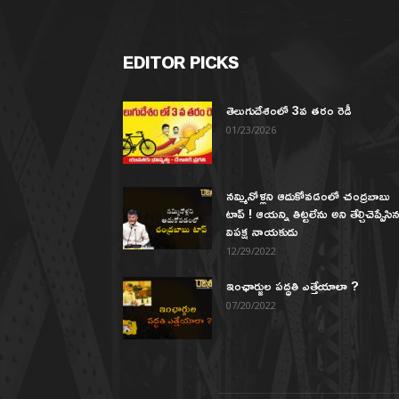
EDITOR PICKS
తెలుగుదేశంలో 3వ తరం రెడీ
01/23/2026
నమ్మినోళ్లని ఆదుకోవడంలో చంద్రబాబు
టాప్ ! ఆయన్ని తిట్టలేను అని తేల్చిచెప్పేసి
విపక్ష నాయకుడు
12/29/2022
ఇంఛార్జుల పద్ధతి ఎత్తేయాలా ?
07/20/2022