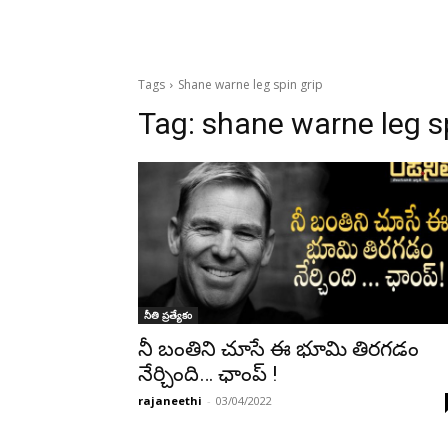
Tags
Shane warne leg spin grip
Tag:
shane warne leg sp
నీతి ప్రత్యేకం
నీ బంతిని చూసే ఈ భూమి తిరగడం
నేర్చింది… ఛాంప్ !
rajaneethi
-
03/04/2022