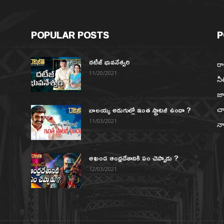
POPULAR POSTS
P
దటీజ్ భువనేశ్వరి
రా
11/20/2021
నీ
జా
బాలయ్య అడుగుల్లో ఇంత స్ట్రాటజీ ఉందా ?
చా
న
11/03/2021
నా
అఖండ ఆంధ్రదేశానికి ఏం చెప్పాడు ?
12/03/2021