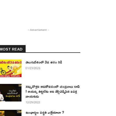
- Advertisment -
MOST READ
తెలుగుదేశంలో 3వ తరం రెడీ
01/23/2026
నమ్మినోళ్లని ఆదుకోవడంలో చంద్రబాబు టాప్
! ఆయన్ని తిట్టలేను అని తేల్చిచెప్పేసిన విపక్ష
నాయకుడు
12/29/2022
ఇంఛార్జుల పద్ధతి ఎత్తేయాలా ?