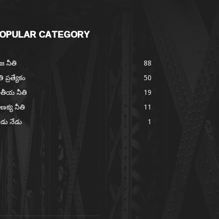
OPULAR CATEGORY
జ నీతి
88
తి ప్రత్యేకం
50
తీయ నీతి
19
ణక్య నీతి
11
డు నేడు
1