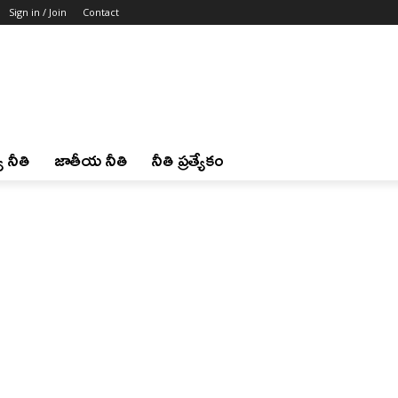
Sign in / Join
Contact
 నీతి
జాతీయ నీతి
నీతి ప్రత్యేకం