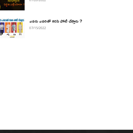
ఎవరు ఎవరితో కలిసి పోటీ చేస్తారు ?
07/15/2022