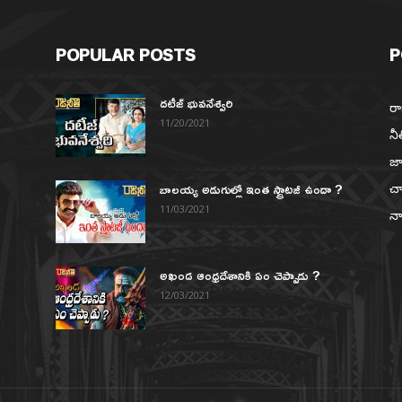
POPULAR POSTS
P
దటీజ్ భువనేశ్వరి
రా
11/20/2021
నీ
జా
బాలయ్య అడుగుల్లో ఇంత స్ట్రాటజీ ఉందా ?
చా
న
11/03/2021
నా
అఖండ ఆంధ్రదేశానికి ఏం చెప్పాడు ?
12/03/2021