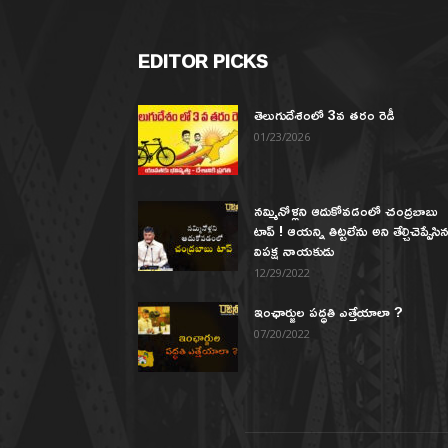
EDITOR PICKS
తెలుగుదేశంలో 3వ తరం రెడీ
01/23/2026
నమ్మినోళ్లని ఆదుకోవడంలో చంద్రబాబు
టాప్ ! ఆయన్ని తిట్టలేను అని తేల్చిచెప్పేసి
విపక్ష నాయకుడు
12/29/2022
ఇంఛార్జుల పద్ధతి ఎత్తేయాలా ?
07/20/2022