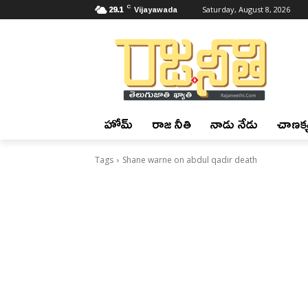
C
29.1
Vijayawada
Saturday, August 8, 2026
హోమ్
రాజ నీతి
నాడు నేడు
చాణక్య
Tags
Shane warne on abdul qadir death