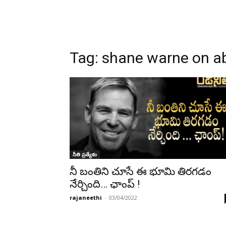
Tag:
shane warne on ab
నీతి ప్రత్యేకం
నీ బంతిని చూసే ఈ భూమి తిరగడం
నేర్చింది… ఛాంప్ !
rajaneethi
-
03/04/2022