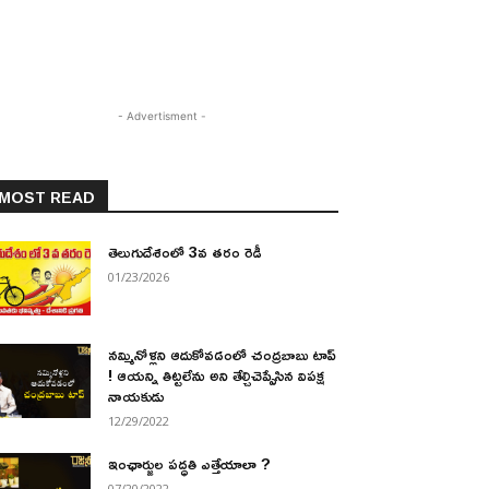
- Advertisment -
MOST READ
తెలుగుదేశంలో 3వ తరం రెడీ
01/23/2026
నమ్మినోళ్లని ఆదుకోవడంలో చంద్రబాబు టాప్
! ఆయన్ని తిట్టలేను అని తేల్చిచెప్పేసిన విపక్ష
నాయకుడు
12/29/2022
ఇంఛార్జుల పద్ధతి ఎత్తేయాలా ?
07/20/2022