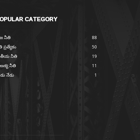
OPULAR CATEGORY
జ నీతి
88
తి ప్రత్యేకం
50
తీయ నీతి
19
ణక్య నీతి
11
డు నేడు
1