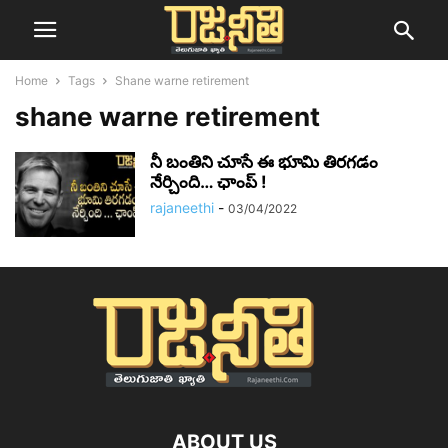
Home
Tags
Shane warne retirement
shane warne retirement
నీ బంతిని చూసే ఈ భూమి తిరగడం
నేర్చింది… ఛాంప్ !
rajaneethi
-
03/04/2022
ABOUT US