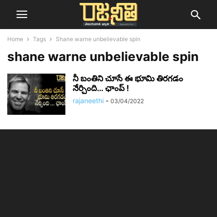
Home
Tags
Shane warne unbelievable spin
shane warne unbelievable spin
నీ బంతిని చూసే ఈ భూమి తిరగడం
నేర్చింది… ఛాంప్ !
rajaneethi
-
03/04/2022