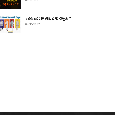
ఎవరు ఎవరితో కలిసి పోటీ చేస్తారు ?
07/15/2022