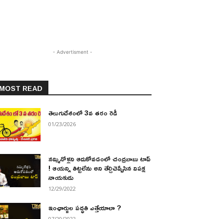
- Advertisment -
MOST READ
తెలుగుదేశంలో 3వ తరం రెడీ
01/23/2026
నమ్మినోళ్లని ఆదుకోవడంలో చంద్రబాబు టాప్
! ఆయన్ని తిట్టలేను అని తేల్చిచెప్పేసిన విపక్ష
నాయకుడు
12/29/2022
ఇంఛార్జుల పద్ధతి ఎత్తేయాలా ?
07/20/2022