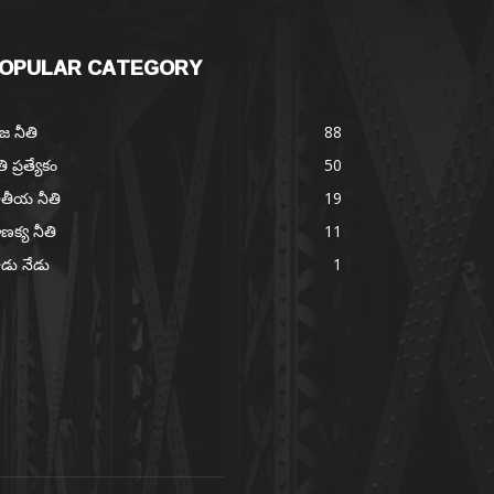
OPULAR CATEGORY
జ నీతి
88
తి ప్రత్యేకం
50
తీయ నీతి
19
ణక్య నీతి
11
డు నేడు
1