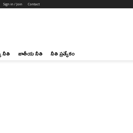
Sign in / Join
Contact
 నీతి
జాతీయ నీతి
నీతి ప్రత్యేకం