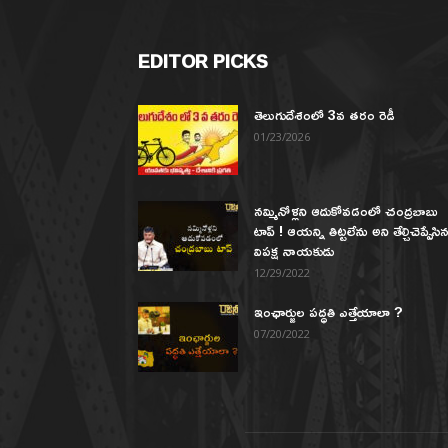
EDITOR PICKS
తెలుగుదేశంలో 3వ తరం రెడీ
01/23/2026
నమ్మినోళ్లని ఆదుకోవడంలో చంద్రబాబు
టాప్ ! ఆయన్ని తిట్టలేను అని తేల్చిచెప్పేసి
విపక్ష నాయకుడు
12/29/2022
ఇంఛార్జుల పద్ధతి ఎత్తేయాలా ?
07/20/2022