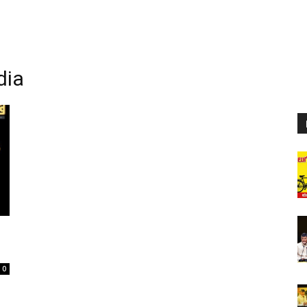
dia
0