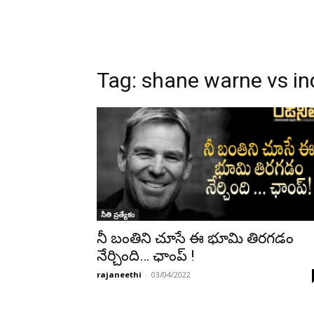
Tag:
shane warne vs in
నీతి ప్రత్యేకం
నీ బంతిని చూసే ఈ భూమి తిరగడం
నేర్చింది… ఛాంప్ !
rajaneethi
-
03/04/2022