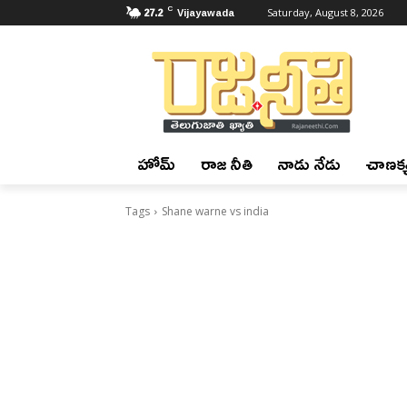
C
27.2
Vijayawada
Saturday, August 8, 2026
హోమ్
రాజ నీతి
నాడు నేడు
చాణక్య
Tags
Shane warne vs india