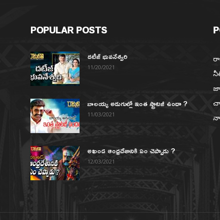
POPULAR POSTS
P
దటీజ్ భువనేశ్వరి
రా
11/20/2021
నీ
జా
బాలయ్య అడుగుల్లో ఇంత స్ట్రాటజీ ఉందా ?
చా
న
11/03/2021
నా
అఖండ ఆంధ్రదేశానికి ఏం చెప్పాడు ?
12/03/2021