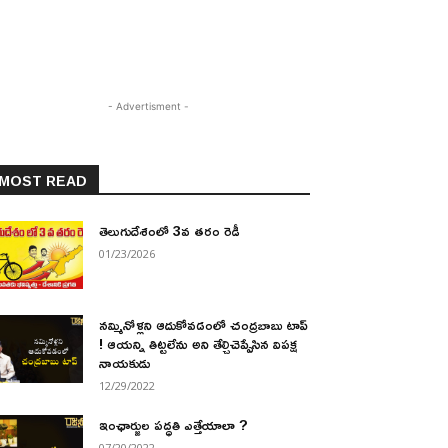
- Advertisment -
MOST READ
తెలుగుదేశంలో 3వ తరం రెడీ
01/23/2026
నమ్మినోళ్లని ఆదుకోవడంలో చంద్రబాబు టాప్
! ఆయన్ని తిట్టలేను అని తేల్చిచెప్పేసిన విపక్ష
నాయకుడు
12/29/2022
ఇంఛార్జుల పద్ధతి ఎత్తేయాలా ?
07/20/2022