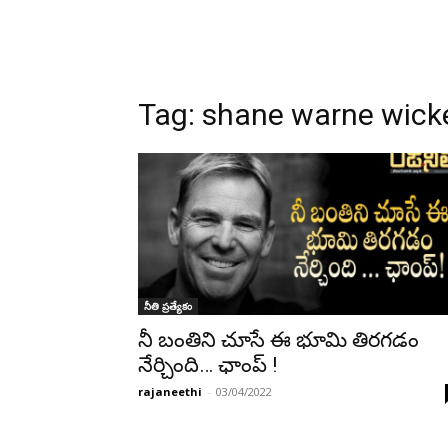
Tag:
shane warne wick
నీతి ప్రత్యేకం
నీ బంతిని చూసే ఈ భూమి తిరగడం
నేర్చింది… ఛాంప్ !
rajaneethi
-
03/04/2022