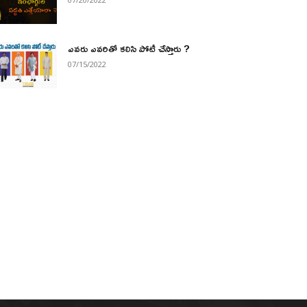
ఎవరు ఎవరితో కలిసి పోటీ చేస్తారు ?
07/15/2022