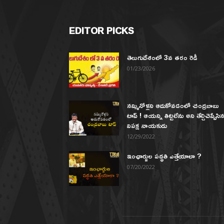
EDITOR PICKS
తెలుగుదేశంలో 3వ తరం రెడీ
01/23/2026
నమ్మినోళ్లని ఆదుకోవడంలో చంద్రబాబు
టాప్ ! ఆయన్ని తిట్టలేను అని తేల్చిచెప్పేసి
విపక్ష నాయకుడు
12/29/2022
ఇంఛార్జుల పద్ధతి ఎత్తేయాలా ?
07/20/2022