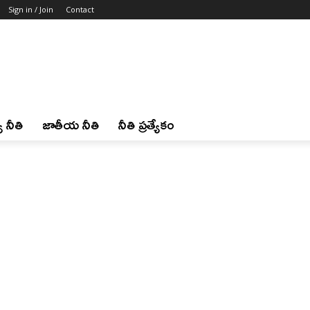
Sign in / Join
Contact
 నీతి
జాతీయ నీతి
నీతి ప్రత్యేకం