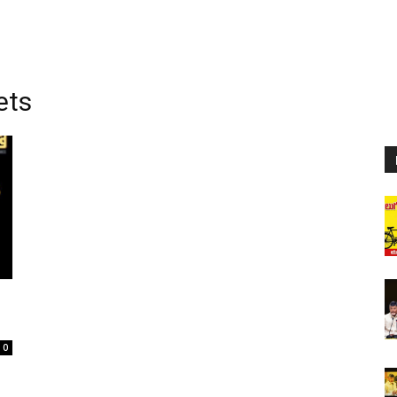
ets
0