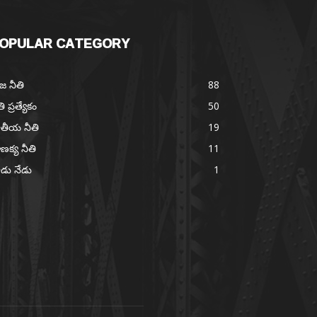
OPULAR CATEGORY
జ నీతి
88
తి ప్రత్యేకం
50
తీయ నీతి
19
ణక్య నీతి
11
డు నేడు
1