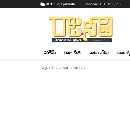
C
31.1
Vijayawada
Monday, August 10, 2026
హోమ్
రాజ నీతి
నాడు నేడు
చాణక్య
Tags
Shane warne wickets