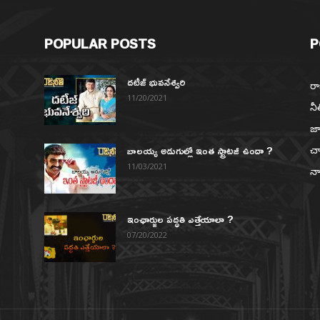
POPULAR POSTS
P
దటీజ్ భువనేశ్వరి
రా
11/20/2021
నీ
జా
బాలయ్య అడుగుల్లో ఇంత స్ట్రాటజీ ఉందా ?
చా
న
11/03/2021
నా
ఇంఛార్జుల పద్ధతి ఎత్తేయాలా ?
07/20/2022