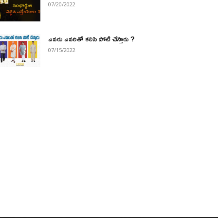
07/20/2022
ఎవరు ఎవరితో కలిసి పోటీ చేస్తారు ?
07/15/2022