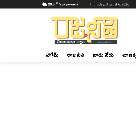
C
29.5
Vijayawada
Thursday, August 6, 2026
హోమ్
రాజ నీతి
నాడు నేడు
చాణక్య