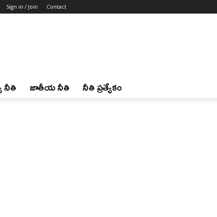
Sign in / Join
Contact
 నీతి
జాతీయ నీతి
నీతి ప్రత్యేకం