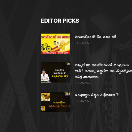
EDITOR PICKS
తెలుగుదేశంలో 3వ తరం రెడీ
01/23/2026
నమ్మినోళ్లని ఆదుకోవడంలో చంద్రబాబు
టాప్ ! ఆయన్ని తిట్టలేను అని తేల్చిచెప్పేసి
విపక్ష నాయకుడు
12/29/2022
ఇంఛార్జుల పద్ధతి ఎత్తేయాలా ?
07/20/2022