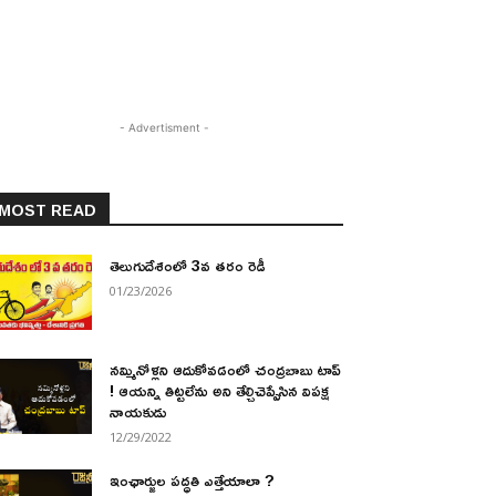
- Advertisment -
MOST READ
తెలుగుదేశంలో 3వ తరం రెడీ
01/23/2026
నమ్మినోళ్లని ఆదుకోవడంలో చంద్రబాబు టాప్
! ఆయన్ని తిట్టలేను అని తేల్చిచెప్పేసిన విపక్ష
నాయకుడు
12/29/2022
ఇంఛార్జుల పద్ధతి ఎత్తేయాలా ?