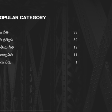
OPULAR CATEGORY
జ నీతి
88
తి ప్రత్యేకం
50
తీయ నీతి
19
ణక్య నీతి
11
డు నేడు
1