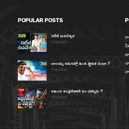
POPULAR POSTS
P
దటీజ్ భువనేశ్వరి
రా
11/20/2021
నీ
జా
బాలయ్య అడుగుల్లో ఇంత స్ట్రాటజీ ఉందా ?
చా
న
11/03/2021
నా
అఖండ ఆంధ్రదేశానికి ఏం చెప్పాడు ?
12/03/2021