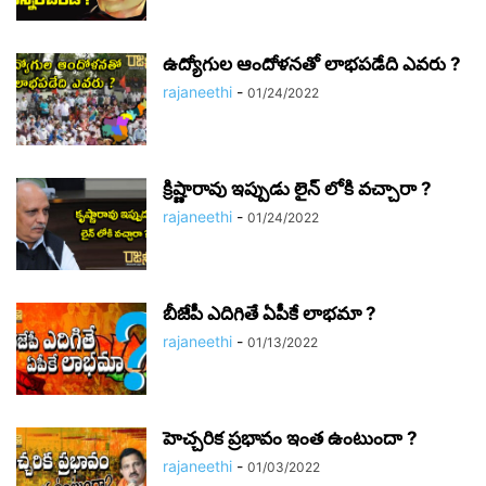
ఉద్యోగుల ఆందోళనతో లాభపడేది ఎవరు ?
rajaneethi
-
01/24/2022
క్రిష్ణారావు ఇప్పుడు లైన్ లోకి వచ్చారా ?
rajaneethi
-
01/24/2022
బీజేపీ ఎదిగితే ఏపీకే లాభమా ?
rajaneethi
-
01/13/2022
హెచ్చరిక ప్రభావం ఇంత ఉంటుందా ?
rajaneethi
-
01/03/2022