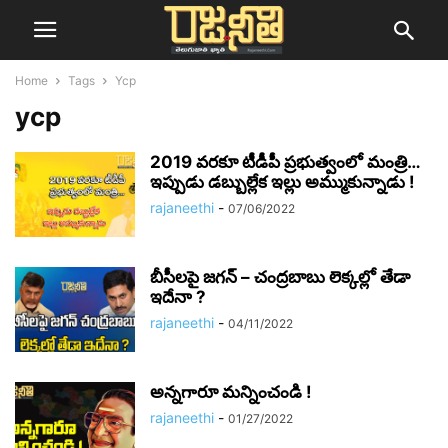
Home
Tags
Ycp
ycp
2019 వరకూ టీడీపీ ప్రభుత్వంలో మంత్రి…
ఇప్పుడు డబ్బుల్లేక ఇల్లు అమ్ముకున్నాడు !
rajaneethi
-
07/06/2022
బీసీలపై జగన్ – చంద్రబాబు లెక్కల్లో తేడా
ఇదేనా ?
rajaneethi
-
04/11/2022
అన్నగారూ మన్నించండి !
rajaneethi
-
01/27/2022