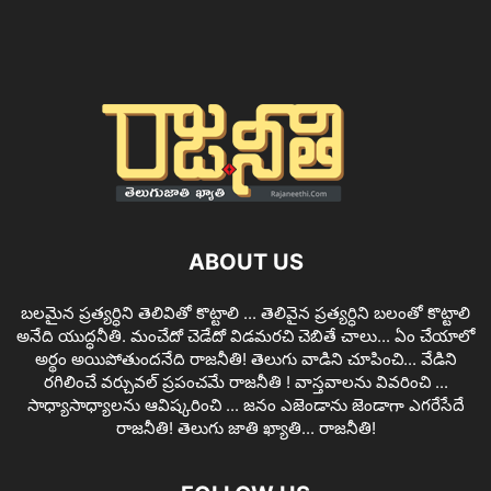
ABOUT US
బలమైన ప్రత్యర్ధిని తెలివితో కొట్టాలి ... తెలివైన ప్రత్యర్ధిని బలంతో కొట్టాలి
అనేది యుద్ధనీతి. మంచేదో చెడేదో విడమరచి చెబితే చాలు... ఏం చేయాలో
అర్థం అయిపోతుందనేది రాజనీతి! తెలుగు వాడిని చూపించి... వేడిని
రగిలించే వర్చువల్ ప్రపంచమే రాజనీతి ! వాస్తవాలను వివరించి ...
సాధ్యాసాధ్యాలను ఆవిష్కరించి ... జనం ఎజెండాను జెండాగా ఎగరేసేదే
రాజనీతి! తెలుగు జాతి ఖ్యాతి... రాజనీతి!