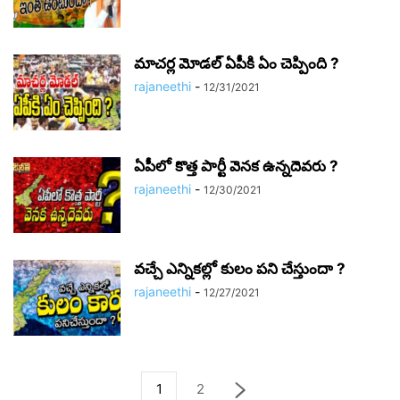
మాచర్ల మోడల్ ఏపీకి ఏం చెప్పింది ?
rajaneethi
-
12/31/2021
ఏపీలో కొత్త పార్టీ వెనక ఉన్నదెవరు ?
rajaneethi
-
12/30/2021
వచ్చే ఎన్నికల్లో కులం పని చేస్తుందా ?
rajaneethi
-
12/27/2021
1
2