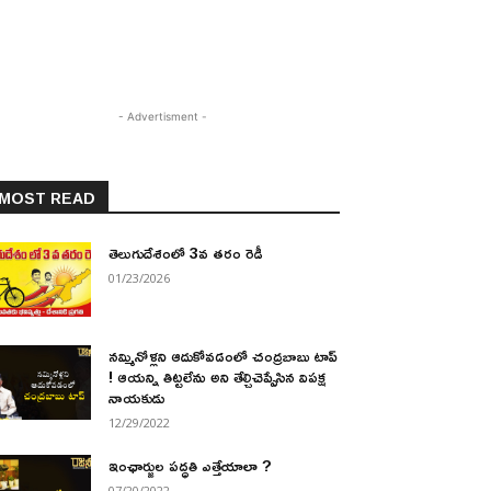
- Advertisment -
MOST READ
తెలుగుదేశంలో 3వ తరం రెడీ
01/23/2026
నమ్మినోళ్లని ఆదుకోవడంలో చంద్రబాబు టాప్
! ఆయన్ని తిట్టలేను అని తేల్చిచెప్పేసిన విపక్ష
నాయకుడు
12/29/2022
ఇంఛార్జుల పద్ధతి ఎత్తేయాలా ?
07/20/2022