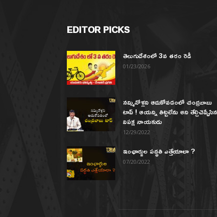
EDITOR PICKS
తెలుగుదేశంలో 3వ తరం రెడీ
01/23/2026
నమ్మినోళ్లని ఆదుకోవడంలో చంద్రబాబు
టాప్ ! ఆయన్ని తిట్టలేను అని తేల్చిచెప్పేసి
విపక్ష నాయకుడు
12/29/2022
ఇంఛార్జుల పద్ధతి ఎత్తేయాలా ?
07/20/2022