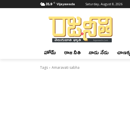
C
31.9
Vijayawada
Saturday, August 8, 2026
హోమ్
రాజ నీతి
నాడు నేడు
చాణక్య
Tags
Amaravati sabha