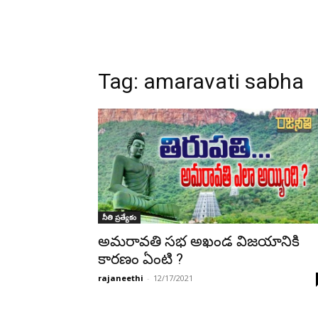
Tag:
amaravati sabha
నీతి ప్రత్యేకం
అమరావతి సభ అఖండ విజయానికి
కారణం ఏంటి ?
rajaneethi
-
12/17/2021