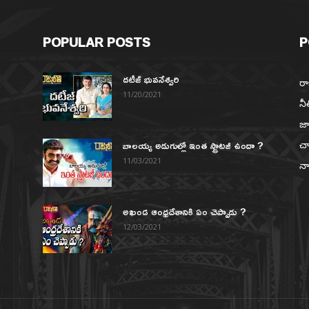
POPULAR POSTS
P
దటీజ్ భువనేశ్వరి
రా
11/20/2021
నీ
జా
బాలయ్య అడుగుల్లో ఇంత స్ట్రాటజీ ఉందా ?
చా
న
11/03/2021
నా
అఖండ ఆంధ్రదేశానికి ఏం చెప్పాడు ?
12/03/2021