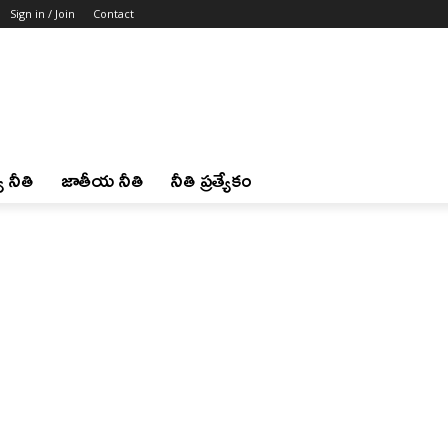
Sign in / Join
Contact
 నీతి
జాతీయ నీతి
నీతి ప్రత్యేకం