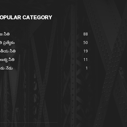
OPULAR CATEGORY
జ నీతి
88
తి ప్రత్యేకం
50
తీయ నీతి
19
ణక్య నీతి
11
డు నేడు
1