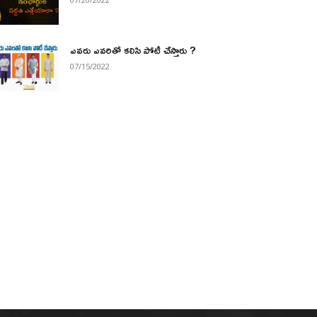
ఎవరు ఎవరితో కలిసి పోటీ చేస్తారు ?
07/15/2022