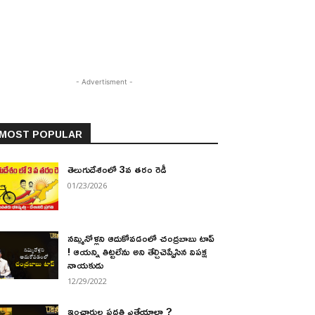
- Advertisment -
MOST POPULAR
తెలుగుదేశంలో 3వ తరం రెడీ
01/23/2026
నమ్మినోళ్లని ఆదుకోవడంలో చంద్రబాబు టాప్
! ఆయన్ని తిట్టలేను అని తేల్చిచెప్పేసిన విపక్ష
నాయకుడు
12/29/2022
ఇంఛార్జుల పద్ధతి ఎత్తేయాలా ?