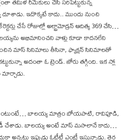
ంతా తమిళ రీమేకులు చేసి సరిపెట్టుకున్న
్తి దూశాడు. ఇదొక్కటే కాదు.. ముందు నుంచి
్టర్లు చేసే రోజుల్లో అల్ట్రామోడ్రన్ ఆదిత్య 369 చేసి…
బాలయ్యను అభిమానించని వాళ్లు కూడా కాదనలేని
డించిన మాస్ సినిమాలు తీసినా, ఫ్యాక్షన్ సినిమాలతో
్టుకున్నా అదంతా ఓ ట్రెండ్. జోరు తగ్గింది. ఇక స్లో
ు మార్చాడు.
కుంటుంటే… బాలయ్య మాత్రం బోయపాటి, రావిపూడి,
నప్ రెడీ చేశాడు. బాలయ్య అంటే మాస్ మసాలానే కాదు…
 అన్నట్టు ఇప్పుడు ఓటీటీ ఎంట్రీ ఇస్తున్నాడు. తెర