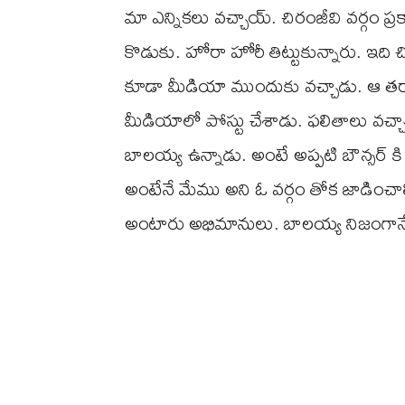
మా ఎన్నికలు వచ్చాయ్. చిరంజీవి వర్గం ప్
కొడుకు. హోరా హోరీ తిట్టుకున్నారు. ఇది చ
కూడా మీడియా ముందుకు వచ్చాడు. ఆ తర్
మీడియాలో పోస్టు చేశాడు. ఫలితాలు వచ్చాక
బాలయ్య ఉన్నాడు. అంటే అప్పటి బౌన్సర్ కి
అంటేనే మేము అని ఓ వర్గం తోక జాడించా
అంటారు అభిమానులు. బాలయ్య నిజంగాన