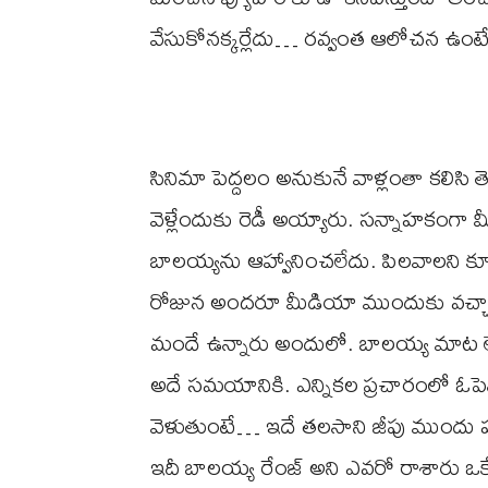
వేసుకోనక్కర్లేదు… రవ్వంత ఆలోచన ఉంట
సినిమా పెద్దలం అనుకునే వాళ్లంతా కలిసి 
వెళ్లేందుకు రెడీ అయ్యారు. సన్నాహకంగా మీట
బాలయ్యను ఆహ్వానించలేదు. పిలవాలని కూడా
రోజున అందరూ మీడియా ముందుకు వచ్చార
మందే ఉన్నారు అందులో. బాలయ్య మాట లేద
అదే సమయానికి. ఎన్నికల ప్రచారంలో ఓప
వెళుతుంటే… ఇదే తలసాని జీపు ముందు ప
ఇదీ బాలయ్య రేంజ్ అని ఎవరో రాశారు ఒకే