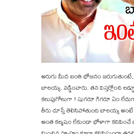
అరుగు మీద బంతి భోజనం జరుగుతుంటే… గ
బాలయ్య. వడ్డించారు. తన విస్తర్లోంచి లడ్
కలుపుగోలుగా ! షుగరూ గిగరూ ఏం లేదు
తీరు చూస్తే తెలిసిపోతుంది బాలయ్య అంటే 
అంత కల్మషం లేకుండా భోళాగా కనిపించ
మించిన వ్యూహం కూడా కనిపిస్తుందా తరచి చూ