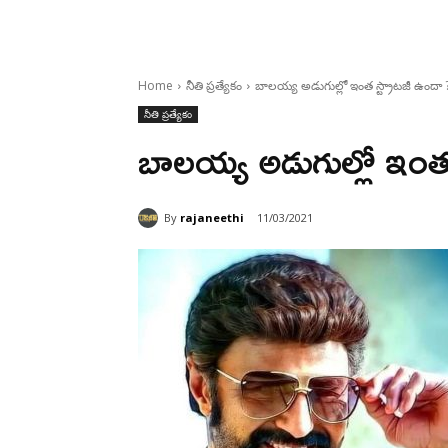
Home
నీతి ప్రత్యేకం
బాలయ్య అడుగుల్లో ఇంత స్ట్రాటజీ ఉందా 
నీతి ప్రత్యేకం
బాలయ్య అడుగుల్లో ఇంత 
By
rajaneethi
11/03/2021