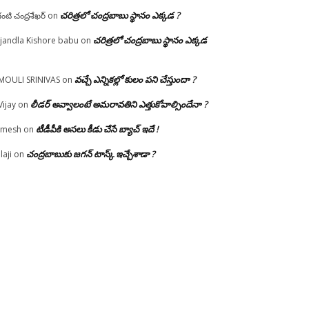
చరిత్రలో చంద్రబాబు స్థానం ఎక్కడ ?
గంటి చంద్రశేఖర్
on
చరిత్రలో చంద్రబాబు స్థానం ఎక్కడ
jandla Kishore babu
on
వచ్చే ఎన్నికల్లో కులం పని చేస్తుందా ?
MOULI SRINIVAS
on
లీడర్ అవ్వాలంటే అమరావతిని ఎత్తుకోవాల్సిందేనా ?
Vijay
on
టీడీపీకి అసలు కీడు చేసే బ్యాచ్ ఇదే !
amesh
on
చంద్రబాబుకు జగన్ టాస్క్ ఇచ్చేశాడా ?
laji
on