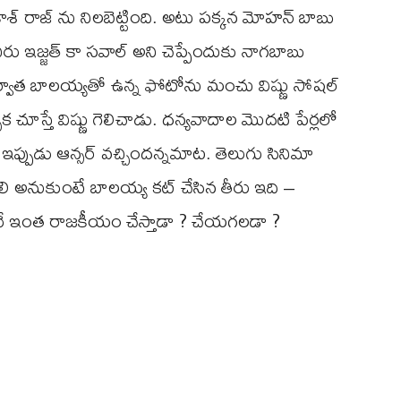
రకాశ్ రాజ్ ను నిలబెట్టింది. అటు పక్కన మోహన్ బాబు
ిరు ఇజ్జత్ కా సవాల్ అని చెప్పేందుకు నాగబాబు
వాత బాలయ్యతో ఉన్న ఫోటోను మంచు విష్ణు సోషల్
 చూస్తే విష్ణు గెలిచాడు. ధన్యవాదాల మొదటి పేర్లలో
 ఇప్పుడు ఆన్సర్ వచ్చిందన్నమాట. తెలుగు సినిమా
లి అనుకుంటే బాలయ్య కట్ చేసిన తీరు ఇది –
ే ఇంత రాజకీయం చేస్తాడా ? చేయగలడా ?