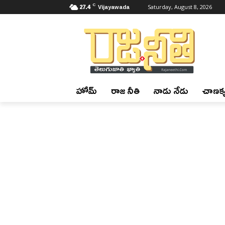
C
27.4
Vijayawada
Saturday, August 8, 2026
హోమ్
రాజ నీతి
నాడు నేడు
చాణక్య