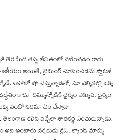
యకి తెర మీద తప్ప జీవితంలో నటించడం రాదు
ాజకీయం అయితే, టైమింగ్ చూపించడమే స్ట్రాటజీ
డే. ఆహాలో షో చేస్తున్నాడనో, మా ఎన్నికల్లో ఒక్క
దేశం కాదు. దమ్మున్నోడికి ధైర్యం ఎక్కువ. ధైర్యం
మధ్య వందో సినిమా ఏం చేస్తాడా
ా, తెలంగాణ కలిసి వచ్చేలా శాతకర్ణ ఎంచుకున్నాడు.
ం అది అంటారు దర్శకుడు క్రిష్. ల్యాండ్ మార్కు