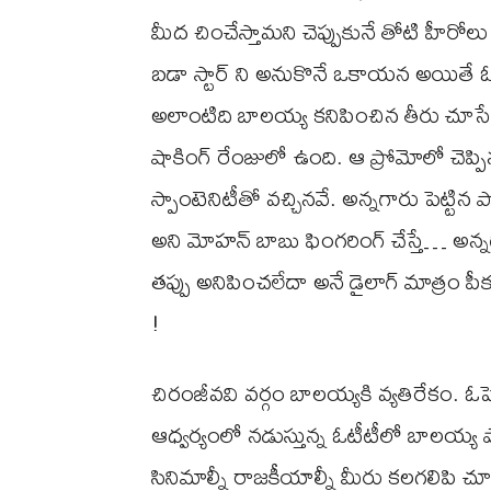
మీద చించేస్తామని చెప్పుకునే తోటి హీరోలు 
బడా స్టార్ ని అనుకొనే ఒకాయన అయితే ఓ షో 
అలాంటిది బాలయ్య కనిపించిన తీరు చూసేవాళ్
షాకింగ్ రేంజులో ఉంది. ఆ ప్రోమోలో చెప్పి
స్పాంటెనిటీతో వచ్చినవే. అన్నగారు పెట్టిన 
అని మోహన్ బాబు ఫింగరింగ్ చేస్తే… అన్నగ
తప్పు అనిపించలేదా అనే డైలాగ్ మాత్రం పీక్
!
చిరంజీవవి వర్గం బాలయ్యకి వ్యతిరేకం. ఓపె
ఆధ్వర్యంలో నడుస్తున్న ఓటీటీలో బాలయ్య 
సినిమాల్నీ రాజకీయాల్నీ మీరు కలగలిపి చూ