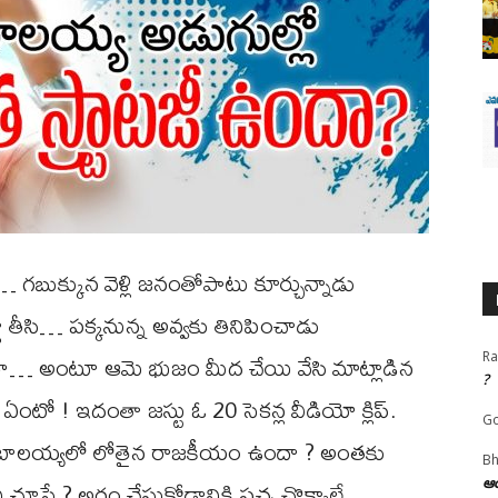
బుక్కున వెళ్లి జనంతోపాటు కూర్చున్నాడు
డూ తీసి… పక్కనున్న అవ్వకు తినిపించాడు
గా… అంటూ ఆమె భుజం మీద చేయి వేసి మాట్లాడిన
Ra
?
ఏంటో ! ఇదంతా జస్టు ఓ 20 సెకన్ల వీడియో క్లిప్.
Go
ే బాలయ్యలో లోతైన రాజకీయం ఉందా ? అంతకు
Bh
స్తే ? అర్థం చేసుకోడానికి పచ్చ చొక్కాలే
ఆయ