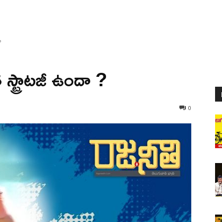
?
స్ట్రాటజీ ఉందా ?
0