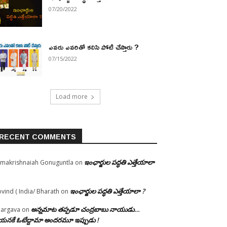
07/20/2022
ఎవరు ఎవరితో కలిసి పోటీ చేస్తారు ?
07/15/2022
Load more
RECENT COMMENTS
ఇంఛార్జుల పద్ధతి ఎత్తేయాలా
makrishnaiah Gonuguntla
on
ఇంఛార్జుల పద్ధతి ఎత్తేయాలా ?
vind ( India/ Bharath
on
అన్నమాట తప్పడూ చంద్రబాబు నాయుడు…
argava
on
నకే ఓటేద్దామా అందరమూ ఇప్పుడు !