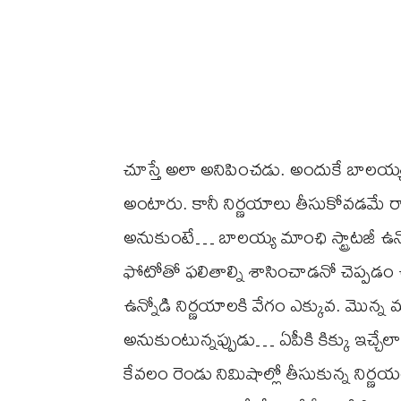
చూస్తే అలా అనిపించడు. అందుకే బాలయ్
అంటారు. కానీ నిర్ణయాలు తీసుకోవడమే ర
అనుకుంటే… బాలయ్య మాంఛి స్ట్రాటజీ ఉన్నో
ఫోటోతో ఫలితాల్ని శాసించాడనో చెప్పడం ఉద్
ఉన్నోడి నిర్ణయాలకి వేగం ఎక్కువ. మొన్న 
అనుకుంటున్నప్పుడు… ఏపీకి కిక్కు ఇచ్చేల
కేవలం రెండు నిమిషాల్లో తీసుకున్న నిర్ణయ