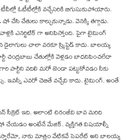
టీవీల్లో ఓటీటీల్లోకి వచ్చేసరికి బిగుసుకుపోయారు.
చేసి చేతులు కాల్చుకున్నాడు. వెనక్కి తగ్గాడు.
లకి ఎనర్జిటిక్ గా అనిపిస్తోంది. పైగా టైమింగ్
న డైలాగులు చాలా వరకూ స్క్రిప్టెడ్ కాదు. బాలయ్య
పార్టీ చంద్రబాబు చేతుల్లోకి వెళ్లడం బాధనిపించలేదా
ారి పార్టీని వదిలి మరో జెండా పట్టుకోవడం నీకు
సు. ఇవన్నీ ఎవరో చెబితే వచ్చేవి కాదు. టైమింగ్. అంతే
న్ సీక్రెట్ ఇది. అలాంటి చిరంజీవి బావ మరిది
షో చేయడం అంటేనే మేజిక్. వ్యక్తిగత విషయాల్నీ
స్తారేమో, నాకు మాత్రం వేటికవే సెపరేట్ అని బాలయ్య