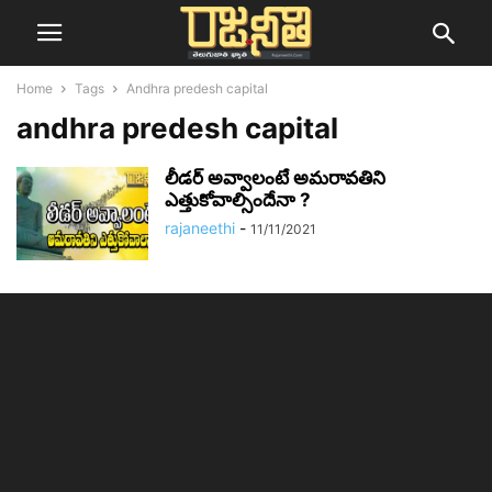
Home
Tags
Andhra predesh capital
andhra predesh capital
లీడర్ అవ్వాలంటే అమరావతిని
ఎత్తుకోవాల్సిందేనా ?
rajaneethi
-
11/11/2021