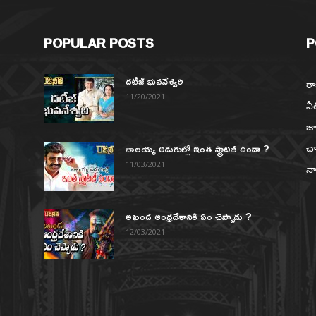
POPULAR POSTS
P
దటీజ్ భువనేశ్వరి
రా
11/20/2021
నీ
జా
బాలయ్య అడుగుల్లో ఇంత స్ట్రాటజీ ఉందా ?
చా
న
11/03/2021
నా
అఖండ ఆంధ్రదేశానికి ఏం చెప్పాడు ?
12/03/2021