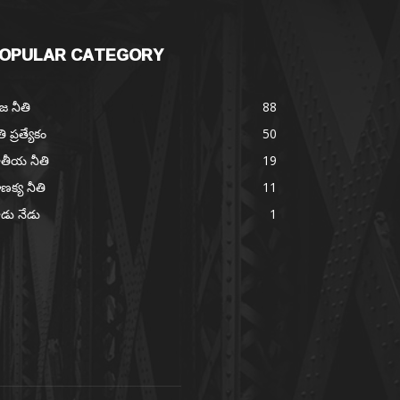
OPULAR CATEGORY
జ నీతి
88
తి ప్రత్యేకం
50
తీయ నీతి
19
ణక్య నీతి
11
డు నేడు
1