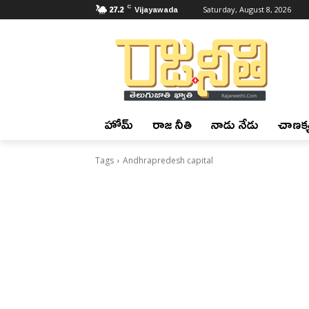
C
27.2
Vijayawada
Saturday, August 8, 2026
హోమ్
రాజ నీతి
నాడు నేడు
చాణక్య
Tags
Andhrapredesh capital