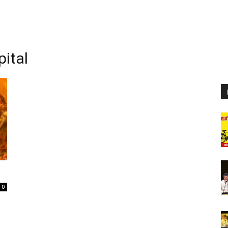
ital
0