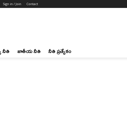
Sign in / Join
Contact
 నీతి
జాతీయ నీతి
నీతి ప్రత్యేకం