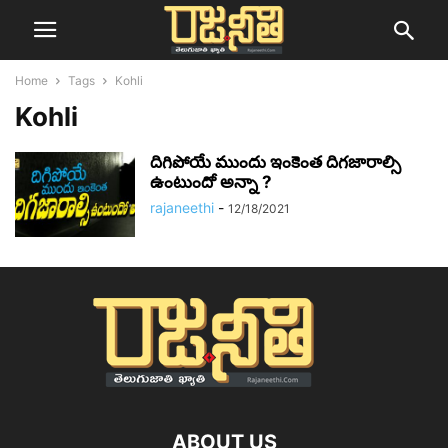
Home
Tags
Kohli
Kohli
దిగిపోయే ముందు ఇంకెంత దిగజారాల్సి
ఉంటుందో అన్నా ?
rajaneethi
-
12/18/2021
ABOUT US