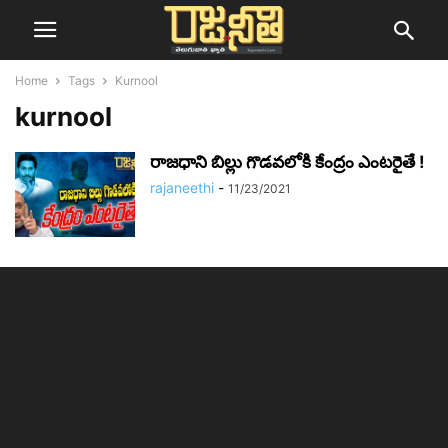
Home
Tags
Kurnool
kurnool
రాజధాని బిల్లు గొడవలోకి కేంద్రం ఎంటరైతే !
rajaneethi
-
11/23/2021