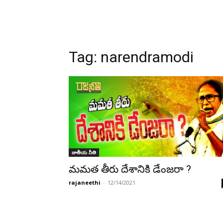
Tag:
narendramodi
జాతీయ నీతి
మమత తీరు దేశానికి డేంజరా ?
rajaneethi
-
12/14/2021