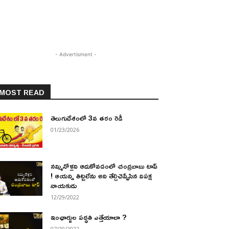
- Advertisment -
MOST READ
తెలుగుదేశంలో 3వ తరం రెడీ
01/23/2026
నమ్మినోళ్లని ఆదుకోవడంలో చంద్రబాబు టాప్
! ఆయన్ని తిట్టలేను అని తేల్చిచెప్పేసిన విపక్ష
నాయకుడు
12/29/2022
ఇంఛార్జుల పద్ధతి ఎత్తేయాలా ?
07/20/2022