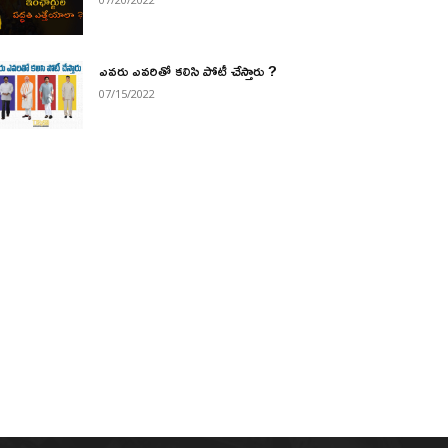
ఎవరు ఎవరితో కలిసి పోటీ చేస్తారు ?
07/15/2022