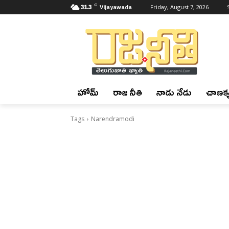
C
31.3
Vijayawada
Friday, August 7, 2026
హోమ్
రాజ నీతి
నాడు నేడు
చాణక్య
Tags
Narendramodi