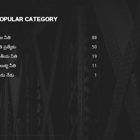
OPULAR CATEGORY
జ నీతి
88
తి ప్రత్యేకం
50
తీయ నీతి
19
ణక్య నీతి
11
డు నేడు
1