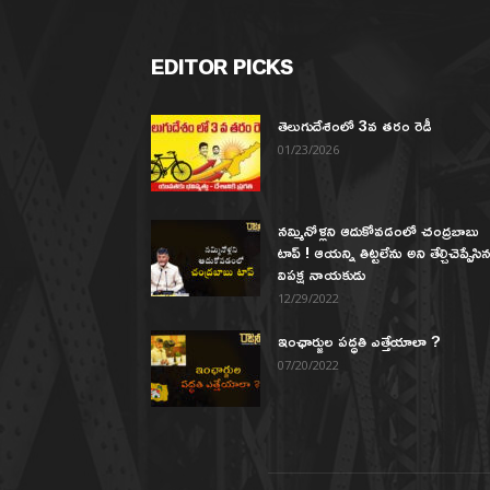
EDITOR PICKS
తెలుగుదేశంలో 3వ తరం రెడీ
01/23/2026
నమ్మినోళ్లని ఆదుకోవడంలో చంద్రబాబు
టాప్ ! ఆయన్ని తిట్టలేను అని తేల్చిచెప్పేసి
విపక్ష నాయకుడు
12/29/2022
ఇంఛార్జుల పద్ధతి ఎత్తేయాలా ?
07/20/2022