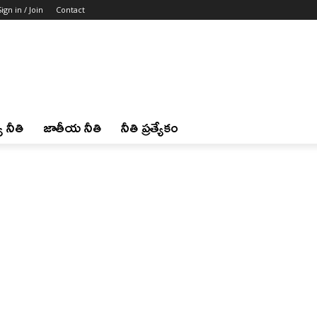
Sign in / Join
Contact
 నీతి
జాతీయ నీతి
నీతి ప్రత్యేకం