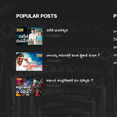
POPULAR POSTS
P
దటీజ్ భువనేశ్వరి
రా
11/20/2021
నీ
జా
బాలయ్య అడుగుల్లో ఇంత స్ట్రాటజీ ఉందా ?
చా
న
11/03/2021
నా
అఖండ ఆంధ్రదేశానికి ఏం చెప్పాడు ?
12/03/2021