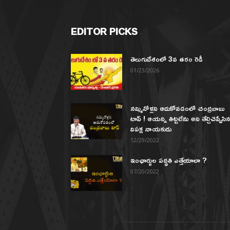
EDITOR PICKS
తెలుగుదేశంలో 3వ తరం రెడీ
01/23/2026
నమ్మినోళ్లని ఆదుకోవడంలో చంద్రబాబు
టాప్ ! ఆయన్ని తిట్టలేను అని తేల్చిచెప్పేసి
విపక్ష నాయకుడు
12/29/2022
ఇంఛార్జుల పద్ధతి ఎత్తేయాలా ?
07/20/2022