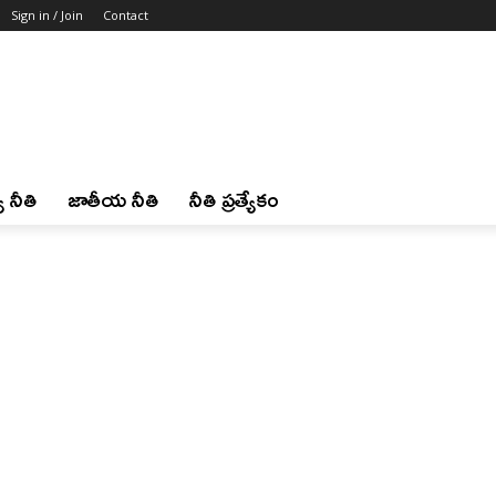
Sign in / Join
Contact
 నీతి
జాతీయ నీతి
నీతి ప్రత్యేకం