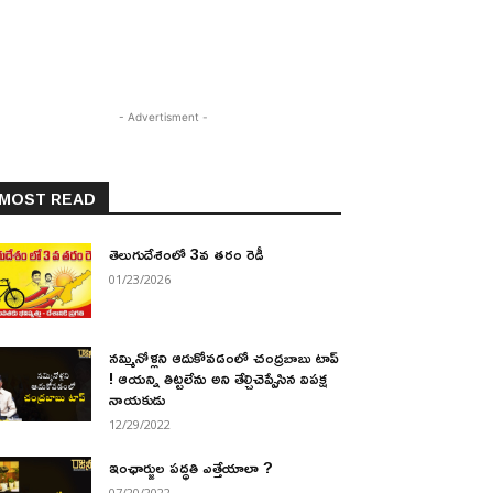
- Advertisment -
MOST READ
తెలుగుదేశంలో 3వ తరం రెడీ
01/23/2026
నమ్మినోళ్లని ఆదుకోవడంలో చంద్రబాబు టాప్
! ఆయన్ని తిట్టలేను అని తేల్చిచెప్పేసిన విపక్ష
నాయకుడు
12/29/2022
ఇంఛార్జుల పద్ధతి ఎత్తేయాలా ?
07/20/2022