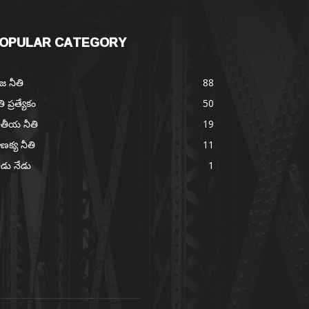
OPULAR CATEGORY
జ నీతి
88
తి ప్రత్యేకం
50
తీయ నీతి
19
ణక్య నీతి
11
డు నేడు
1