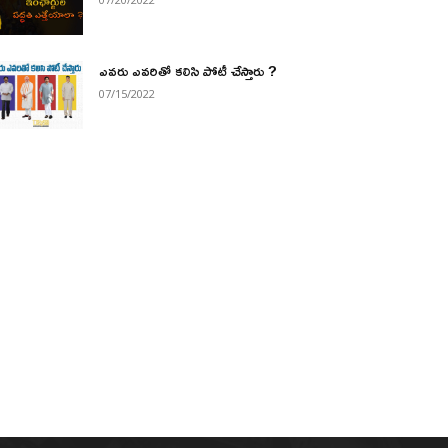
ఎవరు ఎవరితో కలిసి పోటీ చేస్తారు ?
07/15/2022