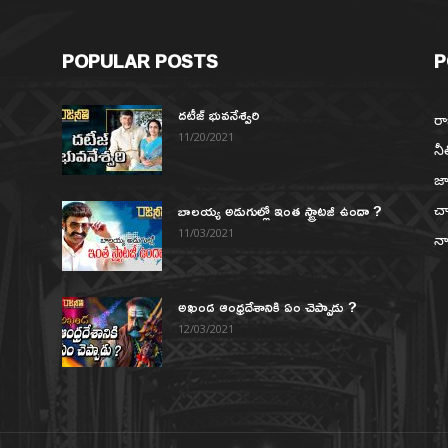
POPULAR POSTS
P
దటీజ్ భువనేశ్వరి
రా
11/20/2021
నీ
జా
బాలయ్య అడుగుల్లో ఇంత స్ట్రాటజీ ఉందా ?
చా
న
11/03/2021
నా
అఖండ ఆంధ్రదేశానికి ఏం చెప్పాడు ?
12/03/2021