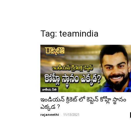
Tag:
teamindia
జాతీయ నీతి
ఇండియన్ క్రికెట్ లో కెప్టెన్ కోహ్లీ స్థానం
ఎక్కడ ?
rajaneethi
-
11/13/2021