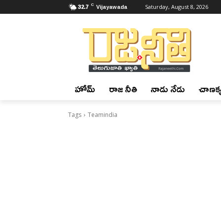
C
32.7
Vijayawada
Saturday, August 8, 2026
హోమ్
రాజ నీతి
నాడు నేడు
చాణక్య
Tags
Teamindia