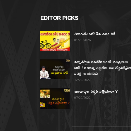
EDITOR PICKS
తెలుగుదేశంలో 3వ తరం రెడీ
01/23/2026
నమ్మినోళ్లని ఆదుకోవడంలో చంద్రబాబు
టాప్ ! ఆయన్ని తిట్టలేను అని తేల్చిచెప్పేసి
విపక్ష నాయకుడు
12/29/2022
ఇంఛార్జుల పద్ధతి ఎత్తేయాలా ?
07/20/2022