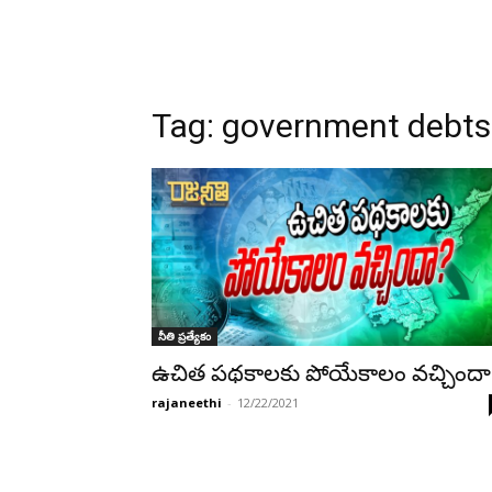
Tag:
government debts
నీతి ప్రత్యేకం
ఉచిత పథకాలకు పోయేకాలం వచ్చిందా
rajaneethi
-
12/22/2021