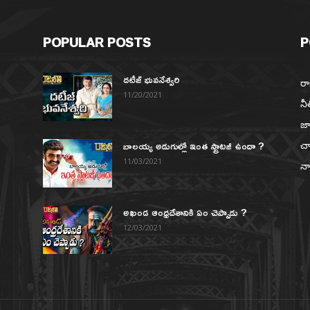
POPULAR POSTS
P
దటీజ్ భువనేశ్వరి
రా
11/20/2021
నీ
జా
బాలయ్య అడుగుల్లో ఇంత స్ట్రాటజీ ఉందా ?
చా
న
11/03/2021
నా
అఖండ ఆంధ్రదేశానికి ఏం చెప్పాడు ?
12/03/2021