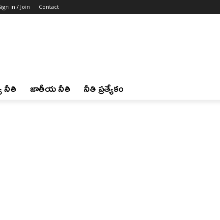
Sign in / Join
Contact
 నీతి
జాతీయ నీతి
నీతి ప్రత్యేకం