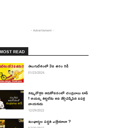
- Advertisment -
MOST READ
తెలుగుదేశంలో 3వ తరం రెడీ
01/23/2026
నమ్మినోళ్లని ఆదుకోవడంలో చంద్రబాబు టాప్
! ఆయన్ని తిట్టలేను అని తేల్చిచెప్పేసిన విపక్ష
నాయకుడు
12/29/2022
ఇంఛార్జుల పద్ధతి ఎత్తేయాలా ?
07/20/2022