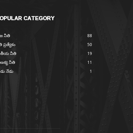
OPULAR CATEGORY
జ నీతి
88
తి ప్రత్యేకం
50
తీయ నీతి
19
ణక్య నీతి
11
డు నేడు
1