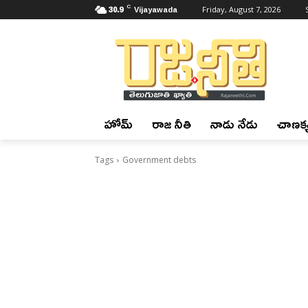
C
30.9
Vijayawada
Friday, August 7, 2026
హోమ్
రాజ నీతి
నాడు నేడు
చాణక్య
Tags
Government debts