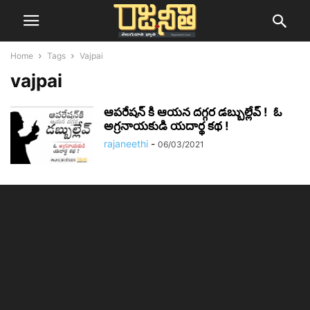
Home
Tags
Vajpai
vajpai
ఆపరేషన్ కి ఆయన దగ్గర డబ్బుల్లేవ్ ! ఓ
అగ్రనాయకుడి యదార్థ కథ !
rajaneethi
-
06/03/2021