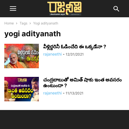
Home
Tags
Yogi adityanath
yogi adityanath
వీళ్లిద్దరినీ ఓడించేది ఈ ఒక్కడేనా ?
rajaneethi
-
12/31/2021
చంద్రబాబుతో అమిత్ షాకు ఇంత అవసరం
ఉంటుందా ?
rajaneethi
-
11/13/2021