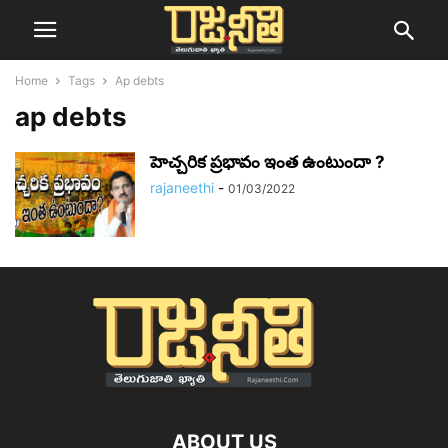
Home
Tags
Ap debts
ap debts
హెచ్చరిక ప్రభావం ఇంత ఉంటుందా ?
rajaneethi
-
01/03/2022
ABOUT US