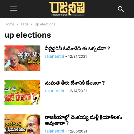
Home
Tags
Up elections
up elections
వీళ్లిద్దరినీ ఓడించేది ఈ ఒక్కడేనా ?
rajaneethi
-
12/31/2021
మమత తీరు దేశానికి డేంజరా ?
rajaneethi
-
12/14/2021
రాజకీయాల్లో వెంకయ్య మళ్లీ క్రియాశీలకం
అవుతారా ?
rajaneethi
-
12/05/2021