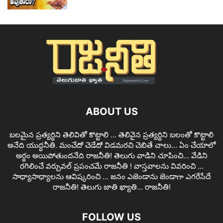
ABOUT US
బలమైన ప్రత్యర్ధిని తెలివితో కొట్టాలి ... తెలివైన ప్రత్యర్ధిని బలంతో కొట్టాలి
అనేది యుద్ధనీతి. మంచేదో చెడేదో విడమరచి చెబితే చాలు... ఏం చేయాలో
అర్థం అయిపోతుందనేది రాజనీతి! తెలుగు వాడిని చూపించి... వేడిని
రగిలించే వర్చువల్ ప్రపంచమే రాజనీతి ! వాస్తవాలను వివరించి ...
సాధ్యాసాధ్యాలను ఆవిష్కరించి ... జనం ఎజెండాను జెండాగా ఎగరేసేదే
రాజనీతి! తెలుగు జాతి ఖ్యాతి... రాజనీతి!
FOLLOW US