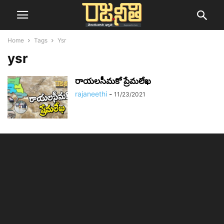
Home
Tags
Ysr
ysr
రాయలసీమకో ప్రేమలేఖ
rajaneethi
-
11/23/2021