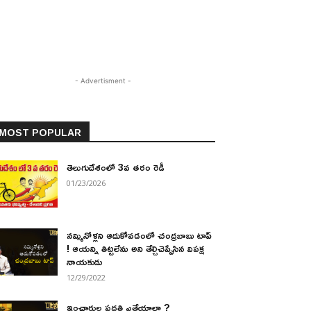
- Advertisment -
MOST POPULAR
తెలుగుదేశంలో 3వ తరం రెడీ
01/23/2026
నమ్మినోళ్లని ఆదుకోవడంలో చంద్రబాబు టాప్
! ఆయన్ని తిట్టలేను అని తేల్చిచెప్పేసిన విపక్ష
నాయకుడు
12/29/2022
ఇంఛార్జుల పద్ధతి ఎత్తేయాలా ?