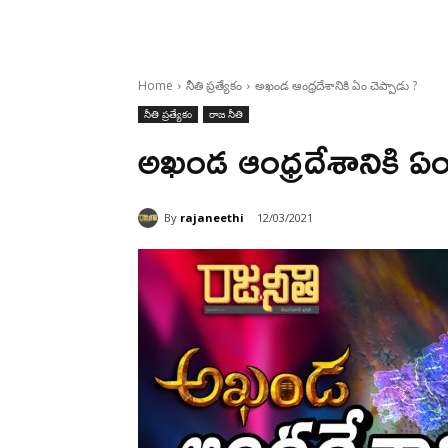
Home
నీతి ప్రత్యేకం
అఖండ ఆంధ్రదేశానికి ఏం చెప్పాడు ?
నీతి ప్రత్యేకం
రాజ నీతి
అఖండ ఆంధ్రదేశానికి ఏం
By
rajaneethi
12/03/2021