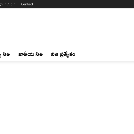
gn in / Join
Contact
 నీతి
జాతీయ నీతి
నీతి ప్రత్యేకం