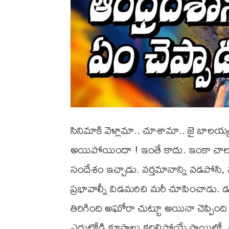
సినిమాకి వెళ్లామా.. చూశామా.. జై బా
అయిపోయిందా ! ఇంతే కాదు. ఇంకా చాలా
సందేశం ఇచ్చాడు. వర్తమానాన్ని వడపోసి, 
ప్రభావాల్నీ విడమరిచి మరీ చూపించాడు. డ
తిరిగింది అఘోరా చుట్టూ అయినా చెప్పిం
ఎదుటోడి కూసాలు కదిలిపోయే స్థాయిలో, స