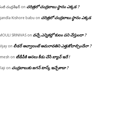
చరిత్రలో చంద్రబాబు స్థానం ఎక్కడ ?
గంటి చంద్రశేఖర్
on
చరిత్రలో చంద్రబాబు స్థానం ఎక్కడ
jandla Kishore babu
on
వచ్చే ఎన్నికల్లో కులం పని చేస్తుందా ?
MOULI SRINIVAS
on
లీడర్ అవ్వాలంటే అమరావతిని ఎత్తుకోవాల్సిందేనా ?
Vijay
on
టీడీపీకి అసలు కీడు చేసే బ్యాచ్ ఇదే !
amesh
on
చంద్రబాబుకు జగన్ టాస్క్ ఇచ్చేశాడా ?
laji
on