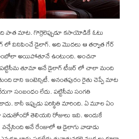
ేది పాత మాట. గొర్రెలెప్పుడూ కసాయోడికే ఓటు
్ లో వినిపించే డైలాగ్. అది మొదలు ఆ తర్వాత గేర్
ు రింబోలా అయిపోతూనే ఉంటుంది. అంచనా
పట్టిసీమ తూమా అనే డైలాగ్ టీజర్ లో చాలా మంది
ుంది దాని ఇంటెన్సిటీ. అనంతపురం రైతు చెప్పే మాట
నేరుగా సంబంధం లేదు. పట్టిసీమ సంగతి
కాదు. కానీ ఇప్పుడు పరిస్థితి మారింది. ఏ మూల ఏం
ా పడుతోందో తెలియని రోజులు ఇవి. అందుకే
 వచ్చేసింది అనే రేంజులో ఆ డైలాగు వాడాడు
 ఎవ్వడూ బాగు పడలేదు తునాతునకలై ముక్కలు కూడా