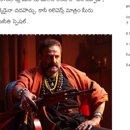
కడైనా చదవొచ్చు. కానీ రిలెవెన్స్ మాత్రం మీరు
కో
Ve
ీతి స్పెషల్.
?
B 
A 
R
Ba