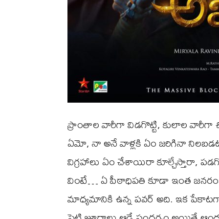
ప్రాంతాల వారీగా విడగొట్టి, కులాల వారీగా చిచ
ఏమో, నా అనే వాళ్లకి ఏం జరిగినా నిలబడట
విగ్రహాలు ఏం చేశాయిరా కూల్చేస్తారా, పడగొడ
వింటే… ఏ పీఠాధిపతి కూడా ఇంత జనరంజకం
మాధ్యమానికి ఉన్న పవర్ అది. ఇక పేకాటగా
పెట్టి జూదాలు ఆడే సందర్భం అయితే ఆంధ్రప్రద