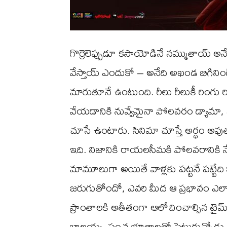
గొర్రెలెప్పుడూ కసాయోడినే నమ్ముతాయ్ అన
వేస్తాయ్ ఎందుకో – అనేది అఖండ బిగినింగ
మారుతూనే ఉంటుంది. రీలు రీలుకీ రింగ
వేయడానికి నువ్వేమైనా పోలవరం డ్యామా, 
చూసే ఉంటారు. సినిమా చూస్తే అర్థం అవుత
ఇది. నిజానికి రాయలసీమకి పోలవరానికి 
మామూలుగా అయితే వాళ్లకు పట్టనే పట్టేది 
జరుగుతోందో, ఎవరి మీద ఆ ప్రభావం ఎల
ప్రాంతాలకి అతీతంగా ఆలోచించాల్సిన టైమ్
బాలయ్య. పంచ భూతాలతో పెట్టుకున్నోడు