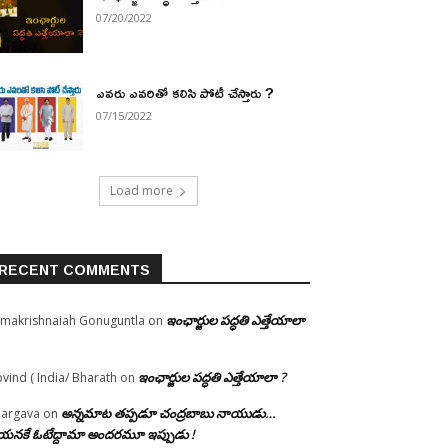
07/20/2022
ఎవరు ఎవరితో కలిసి పోటీ చేస్తారు ?
07/15/2022
Load more
RECENT COMMENTS
ఇంఛార్జుల పద్ధతి ఎత్తేయాలా
makrishnaiah Gonuguntla
on
ఇంఛార్జుల పద్ధతి ఎత్తేయాలా ?
vind ( India/ Bharath
on
అన్నమాట తప్పడూ చంద్రబాబు నాయుడు…
argava
on
నకే ఓటేద్దామా అందరమూ ఇప్పుడు !