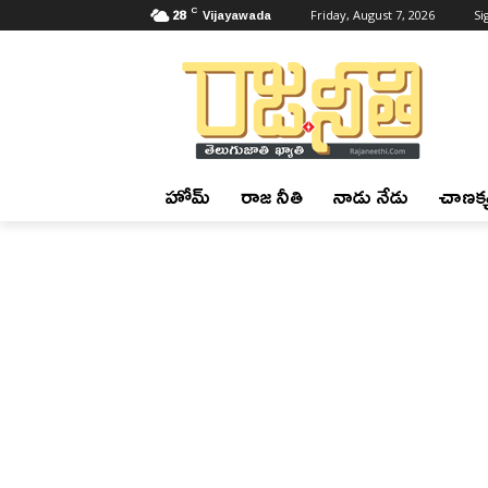
C
28
Vijayawada
Friday, August 7, 2026
Si
హోమ్
రాజ నీతి
నాడు నేడు
చాణక్య