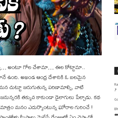
లయ్య… అంటూ గోల చేశామా… ఈల కోట్టామా..
నే ఉంది. అఖండ ఆంధ్ర దేశానికి ఓ బలమైన
మన చుట్టూ జరుగుతున్న పరిణామాల్ని, వాటి
Ra
?
జనున్నరకి తక్కువ కాకుండా డైలాగులు పేల్చాడు. కథ
Go
ది మాత్రం మనం ఎదుర్కొంటున్న ఘోరాల గురించే !
Bh
ొంతోళ్లు మీసాలు మెలేసే రేంజులో ఏం చెప్పాడో,
ఆయ