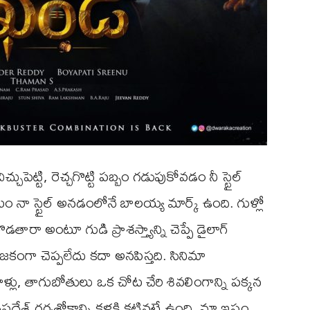
్చుపెట్టి, రెచ్చగొట్టి పబ్బం గడుపుకోవడం నీ స్టైల్
ం నా స్టైల్ అనడంలోనే బాలయ్య మార్క్ ఉంది. గుళ్లో
తారా అంటూ గుడి ప్రాశస్త్యాన్ని చెప్పే డైలాగ్
గా చెప్పలేదు కదా అనపిస్తది. సినిమా
ళ్లు, తాగుబోతులు ఒక చోట చేరి శివలింగాన్ని పక్కన
ేశ్ గర్భశోకాన్ని కళ్లకి కట్టినట్టే ఉంది. మా ఇష్టం,