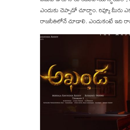
ఎందుకు చెప్పాడో చూద్దాం. రివ్యూ మీరు ఎక్
రాజనీతిలోనే చూడాలి. ఎందుకంటే ఇది రాజన