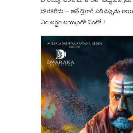
దొరకలేదు – అనే డైలాగ్ పడినప్పుడు అయిత
ఏం అర్థం అయ్యిందో ఏంటో !