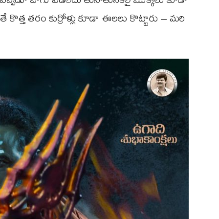
ే కొత్త తరం కుర్రోళ్లు కూడా ఈలలు కొట్టారు – మరి