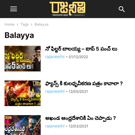
Home
Tags
Balayya
Balayya
నో ఫిల్టర్ బాలయ్య – టాప్ 5 పంచ్ లు
rajaneethi
-
01/12/2022
ఫ్యాన్స్ కి కులధృవీకరణ పత్రం కావాలా ?
rajaneethi
-
12/05/2021
అఖండ ఆంధ్రదేశానికి ఏం చెప్పాడు ?
rajaneethi
-
12/03/2021