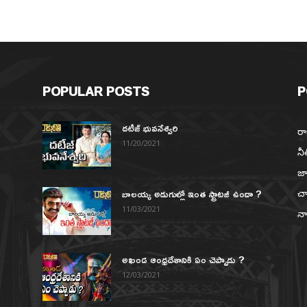
POPULAR POSTS
P
దటీజ్ భువనేశ్వరి
రా
11/20/2021
నీ
జా
బాలయ్య అడుగుల్లో ఇంత స్ట్రాటజీ ఉందా ?
చా
న
11/03/2021
నా
అఖండ ఆంధ్రదేశానికి ఏం చెప్పాడు ?
12/03/2021