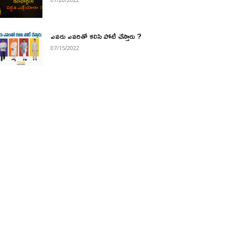
ఎవరు ఎవరితో కలిసి పోటీ చేస్తారు ?
07/15/2022