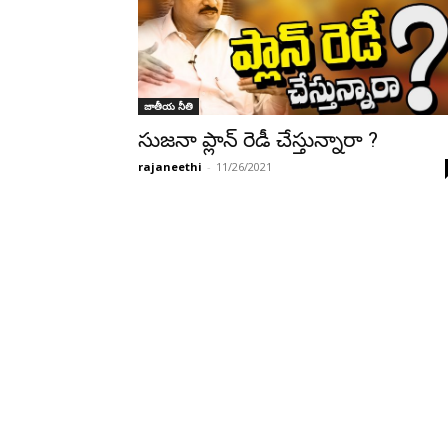
జాతీయ నీతి
సుజనా ప్లాన్ రెడీ చేస్తున్నారా ?
rajaneethi
-
11/26/2021