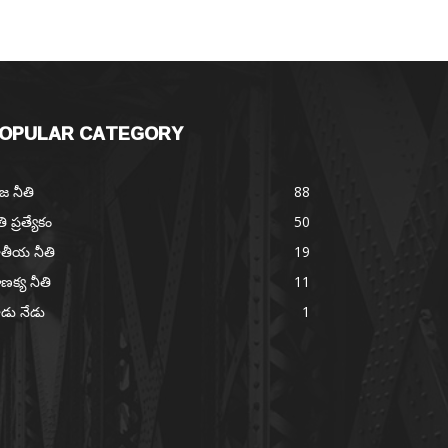
OPULAR CATEGORY
జ నీతి
88
తి ప్రత్యేకం
50
తీయ నీతి
19
ణక్య నీతి
11
డు నేడు
1