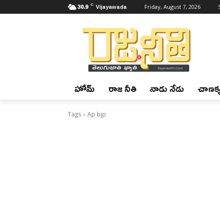
C
30.9
Vijayawada
Friday, August 7, 2026
హోమ్
రాజ నీతి
నాడు నేడు
చాణక్య
Tags
Ap bjp