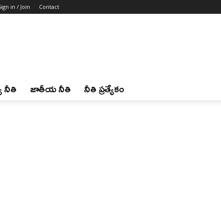
Sign in / Join
Contact
 నీతి
జాతీయ నీతి
నీతి ప్రత్యేకం