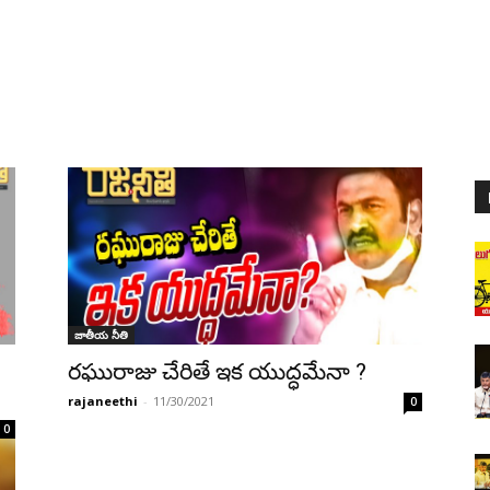
జాతీయ నీతి
రఘురాజు చేరితే ఇక యుద్ధమేనా ?
rajaneethi
-
11/30/2021
0
0