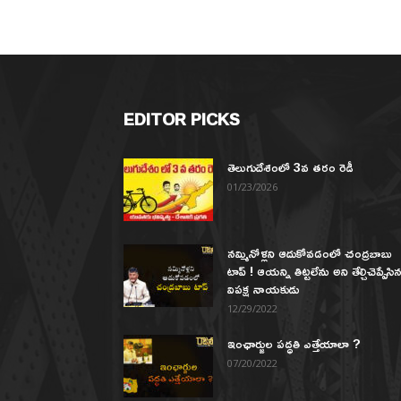
EDITOR PICKS
తెలుగుదేశంలో 3వ తరం రెడీ
01/23/2026
నమ్మినోళ్లని ఆదుకోవడంలో చంద్రబాబు
టాప్ ! ఆయన్ని తిట్టలేను అని తేల్చిచెప్పేసి
విపక్ష నాయకుడు
12/29/2022
ఇంఛార్జుల పద్ధతి ఎత్తేయాలా ?
07/20/2022