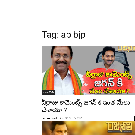
Tag:
ap bjp
రాజ నీతి
వీర్రాజు కామెంట్స్ జగన్ కి ఇంత మేలు
చేశాయా ?
rajaneethi
-
01/28/2022