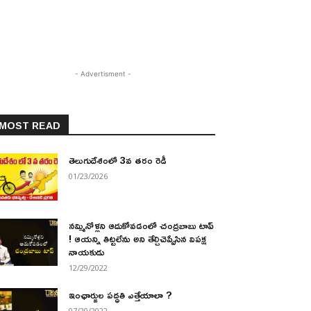
- Advertisment -
MOST READ
తెలుగుదేశంలో 3వ తరం రెడీ
01/23/2026
నమ్మినోళ్లని ఆదుకోవడంలో చంద్రబాబు టాప్
! ఆయన్ని తిట్టలేను అని తేల్చిచెప్పేసిన విపక్ష
నాయకుడు
12/29/2022
ఇంఛార్జుల పద్ధతి ఎత్తేయాలా ?
07/20/2022