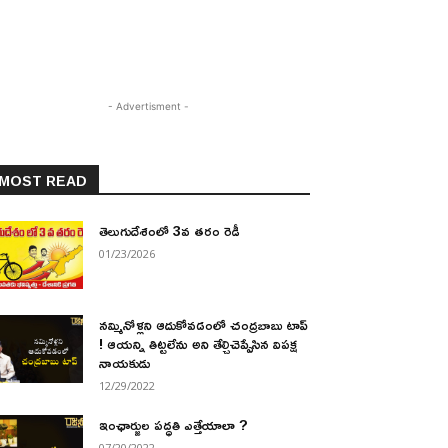
- Advertisment -
MOST READ
తెలుగుదేశంలో 3వ తరం రెడీ
01/23/2026
నమ్మినోళ్లని ఆదుకోవడంలో చంద్రబాబు టాప్
! ఆయన్ని తిట్టలేను అని తేల్చిచెప్పేసిన విపక్ష
నాయకుడు
12/29/2022
ఇంఛార్జుల పద్ధతి ఎత్తేయాలా ?
07/20/2022