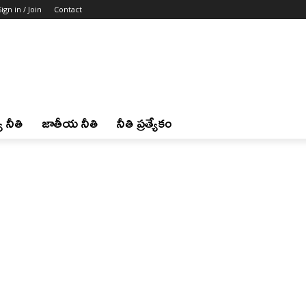
Sign in / Join
Contact
 నీతి
జాతీయ నీతి
నీతి ప్రత్యేకం