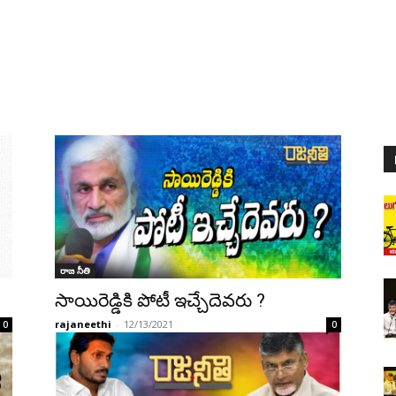
రాజ నీతి
సాయిరెడ్డికి పోటీ ఇచ్చేదెవరు ?
rajaneethi
-
12/13/2021
0
0