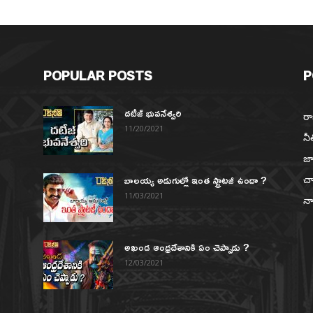
POPULAR POSTS
P
దటీజ్ భువనేశ్వరి
రా
11/20/2021
నీ
జా
బాలయ్య అడుగుల్లో ఇంత స్ట్రాటజీ ఉందా ?
చా
న
11/03/2021
నా
అఖండ ఆంధ్రదేశానికి ఏం చెప్పాడు ?
12/03/2021