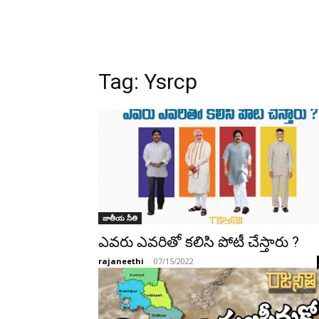
Tag:
Ysrcp
జాతీయ నీతి
ఎవరు ఎవరితో కలిసి పోటీ చేస్తారు ?
rajaneethi
-
07/15/2022