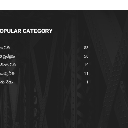
OPULAR CATEGORY
జ నీతి
88
తి ప్రత్యేకం
50
తీయ నీతి
19
ణక్య నీతి
11
డు నేడు
1