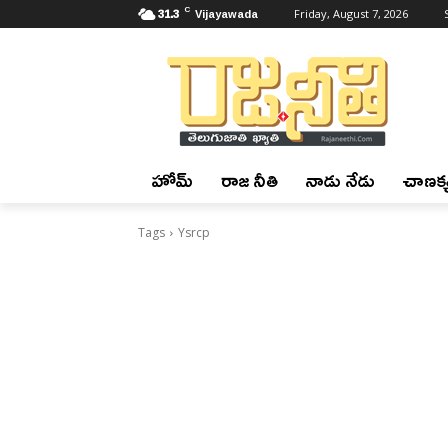
C
31.3
Vijayawada
Friday, August 7, 2026
హోమ్
రాజ నీతి
నాడు నేడు
చాణక్య
Tags
Ysrcp