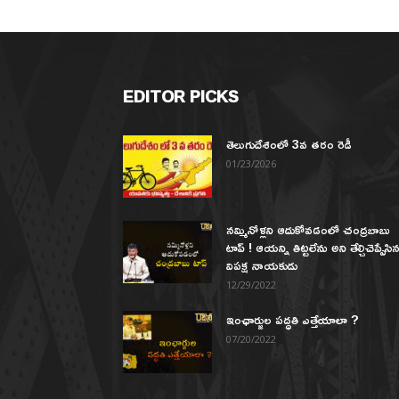
EDITOR PICKS
తెలుగుదేశంలో 3వ తరం రెడీ
01/23/2026
నమ్మినోళ్లని ఆదుకోవడంలో చంద్రబాబు
టాప్ ! ఆయన్ని తిట్టలేను అని తేల్చిచెప్పేసి
విపక్ష నాయకుడు
12/29/2022
ఇంఛార్జుల పద్ధతి ఎత్తేయాలా ?
07/20/2022