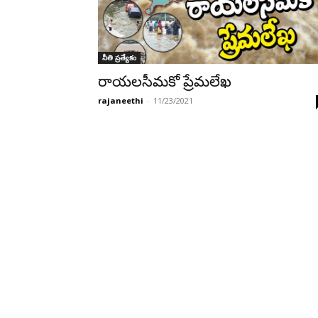
నీతి ప్రత్యేకం
రాయలసీమకో ప్రేమలేఖ
rajaneethi
-
11/23/2021