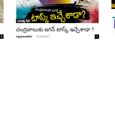
చాణక్య నీతి
చంద్రబాబుకు జగన్ టాస్క్ ఇచ్చేశాడా ?
rajaneethi
-
10/28/2021
0
1