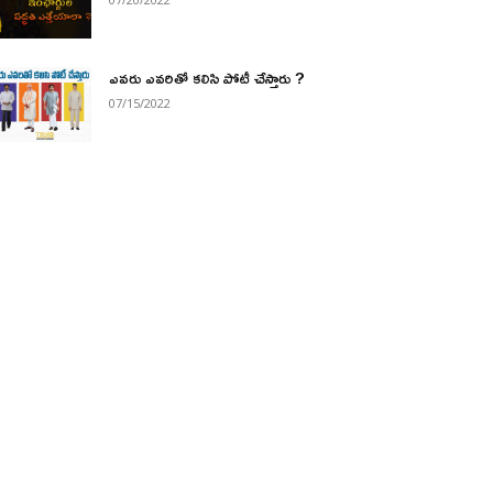
ఎవరు ఎవరితో కలిసి పోటీ చేస్తారు ?
07/15/2022