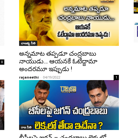
చాణక్య నీతి
అన్నమాట తప్పడూ చంద్రబాబు
నాయుడు… ఆయనకే ఓటేద్దామా
0
అందరమూ ఇప్పుడు !
rajaneethi
-
04/19/2022
1
రాజ నీతి
బీసీలపై జగన్ – చంద్రబాబు లెక్కల్లో