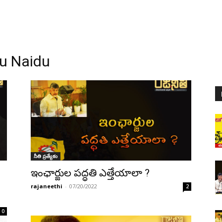
u Naidu
నీతి ప్రత్యేకం
ఇంఛార్జుల పద్ధతి ఎత్తేయాలా ?
rajaneethi
-
07/20/2022
2
0