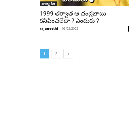
చాణక్య నీతి
1999 తర్వాత ఆ చంద్రబాబు
కనిపించలేదా ? ఎందుకు ?
rajaneethi
-
03/22/2022
1
2