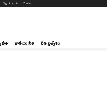
Sign in / Join
Contact
 నీతి
జాతీయ నీతి
నీతి ప్రత్యేకం