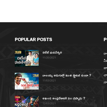
POPULAR POSTS
P
దటీజ్ భువనేశ్వరి
రా
11/20/2021
నీ
జా
బాలయ్య అడుగుల్లో ఇంత స్ట్రాటజీ ఉందా ?
చా
న
11/03/2021
నా
అఖండ ఆంధ్రదేశానికి ఏం చెప్పాడు ?
12/03/2021