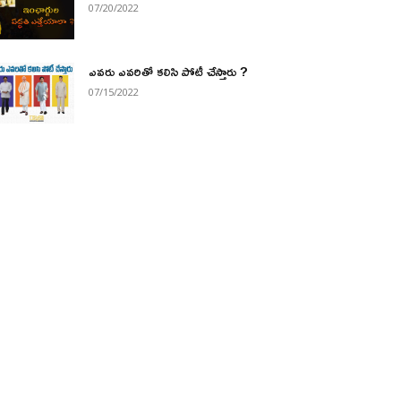
07/20/2022
ఎవరు ఎవరితో కలిసి పోటీ చేస్తారు ?
07/15/2022