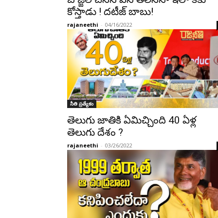
కోస్తాడు ! దటీజ్ బాబు!
rajaneethi
-
04/16/2022
నీతి ప్రత్యేకం
తెలుగు జాతికి ఏమిచ్చింది 40 ఏళ్ల
తెలుగు దేశం ?
rajaneethi
-
03/26/2022