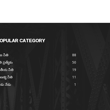
OPULAR CATEGORY
జ నీతి
88
తి ప్రత్యేకం
50
తీయ నీతి
19
ణక్య నీతి
11
డు నేడు
1