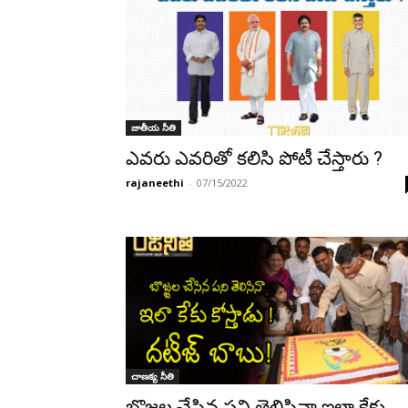
జాతీయ నీతి
ఎవరు ఎవరితో కలిసి పోటీ చేస్తారు ?
rajaneethi
-
07/15/2022
చాణక్య నీతి
బొజ్జల చేసిన పని తెలిసినా ఇలా కేకు