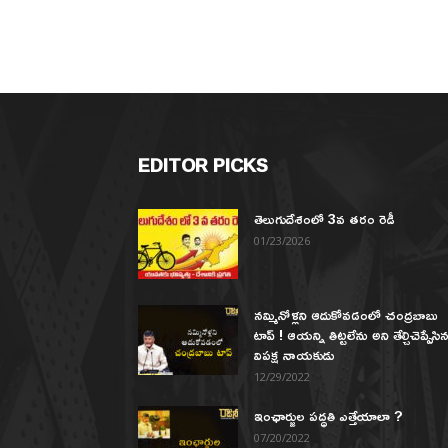
EDITOR PICKS
తెలుగుదేశంలో 3వ తరం రెడీ
01/23/2026
నమ్మినోళ్లని ఆదుకోవడంలో చంద్రబాబు
టాప్ ! ఆయన్ని తిట్టలేను అని తేల్చిచెప్పేసి
విపక్ష నాయకుడు
12/29/2022
ఇంఛార్జుల పద్ధతి ఎత్తేయాలా ?
07/20/2022