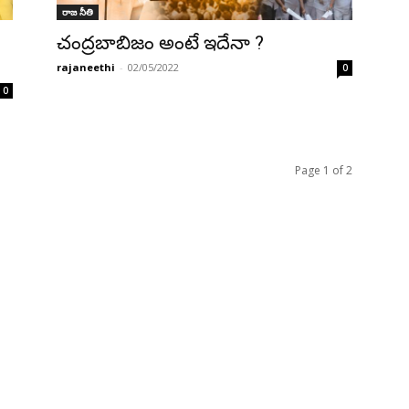
రాజ నీతి
చంద్రబాబిజం అంటే ఇదేనా ?
rajaneethi
-
02/05/2022
0
0
Page 1 of 2