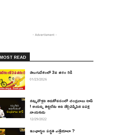
- Advertisment -
MOST READ
తెలుగుదేశంలో 3వ తరం రెడీ
01/23/2026
నమ్మినోళ్లని ఆదుకోవడంలో చంద్రబాబు టాప్
! ఆయన్ని తిట్టలేను అని తేల్చిచెప్పేసిన విపక్ష
నాయకుడు
12/29/2022
ఇంఛార్జుల పద్ధతి ఎత్తేయాలా ?