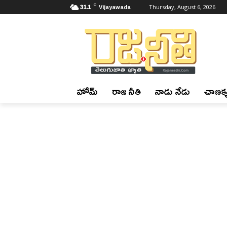
C
31.1
Vijayawada
Thursday, August 6, 2026
హోమ్
రాజ నీతి
నాడు నేడు
చాణక్య