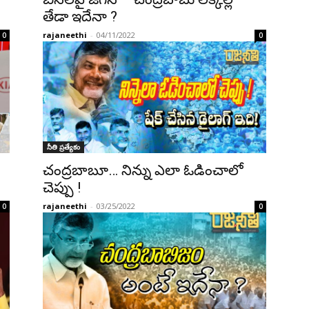
తేడా ఇదేనా ?
rajaneethi
-
04/11/2022
0
0
నీతి ప్రత్యేకం
చంద్రబాబూ… నిన్ను ఎలా ఓడించాలో
చెప్పు !
rajaneethi
-
03/25/2022
0
0