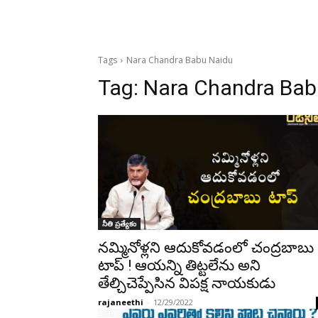
Tags
Nara Chandra Babu Naidu
Tag:
Nara Chandra Bab
నీతి ప్రత్యేకం
నమ్మినోళ్లని ఆదుకోవడంలో చంద్రబాబు
టాప్ ! ఆయన్ని తిట్టలేను అని
తేల్చిచెప్పేసిన విపక్ష నాయకుడు
rajaneethi
-
12/29/2022