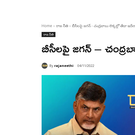
Home
రాజ నీతి
బీసీలపై జగన్ - చంద్రబాబు లెక్కల్లో తేడా ఇదేన
రాజ నీతి
బీసీలపై జగన్ – చంద్రబా
By
rajaneethi
04/11/2022