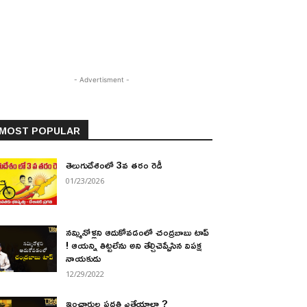
- Advertisment -
MOST POPULAR
తెలుగుదేశంలో 3వ తరం రెడీ
01/23/2026
నమ్మినోళ్లని ఆదుకోవడంలో చంద్రబాబు టాప్
! ఆయన్ని తిట్టలేను అని తేల్చిచెప్పేసిన విపక్ష
నాయకుడు
12/29/2022
ఇంఛార్జుల పద్ధతి ఎత్తేయాలా ?