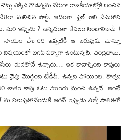
 చెట్టు ఎక్కిన గౌడన్నను నేరుగా రాజకీయాల్లోకి దించిన
 నేతగా మలిచిన పార్టీ. ఇదంతా ఫైల్ అని వేసుకొని
. మరి ఇప్పుడు ? ఉన్నదంతా కేవలం సింబాలిజమే !
 సాయం చేశారని ఇప్పటికీ ఆ బరువును మోస్తూ
క్కల విషయంలో జగన్ పక్కాగా ఉంటున్నదీ, చంద్రబాబు,
ెడీ బీసీలు మనతోనే ఉన్నారు… ఇక కావాల్సింది కాపులు
ు మొగ్గింది టీడీపీ. ఉన్నది పోయింది. కొత్తది
ి 50 శాతం కాపు ఓటు ముందు నుంచి ఉన్నదే. అంటే
జ్ ను నిలుపుకొనేందుకే జగన్ ఇప్పుడు మళ్లీ పాతికలో