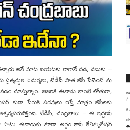
చోటిచ్చాడు అనే మాట బయటకు రాగానే దడ, వణుకు –
 ప్రత్యర్థుల విమర్శలు, టీడీపీ పాత బీసీ పేటెంట్ ను
రావడం చూస్తున్నాం. ఆఖరికి ఈనాడు లాంటి లోతుగా,
Ra
పర్ కుడా పేరుకి పదవులు ఇస్తే మాత్రం బీసీలకు
?
ర్యపరుస్తోంది. టీడీపీ, చంద్రబాబు – ఈ ఇద్దరినీ
Go
Bh
ో పాటు ఈనాడుకు కూడా అర్థం కానీ కేలిక్యులేషన్
ఆయ