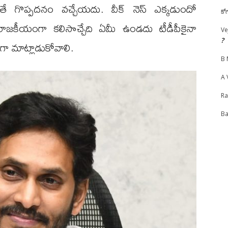
ితే గొప్పదనం వచ్చేయదు. వీక్ నెస్ ఎక్కడుందో
కో
 రాజకీయంగా కలిసొచ్చేది ఏమీ ఉండదు టీడీపీకైనా
Ve
?
గా మాట్లాడుకోవాలి.
B 
A 
R
Ba