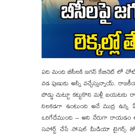
పది మంది బీసీలకి జగన్ కేబినెట్ లో 
వడ పుణుకు అన్నీ వచ్చేస్తున్నాయ్. రాజకీయ
బొడ్డు చుట్టూ కట్టుకొని మళ్లీ బయటకు 
నిలకడగా ఉంటుంది అనే ముద్ర ఉన్న పే
ఒరిగేదేముంది – అని నేరుగా రాయడం ఆశ్చ
సపోర్ట్ చేసే సోషల్ మీడియా టైగర్స్ త