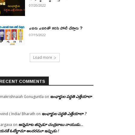
07/20/2022
ఎవరు ఎవరితో కలిసి పోటీ చేస్తారు ?
07/15/2022
Load more
RECENT COMMENTS
ఇంఛార్జుల పద్ధతి ఎత్తేయాలా
makrishnaiah Gonuguntla
on
ఇంఛార్జుల పద్ధతి ఎత్తేయాలా ?
vind ( India/ Bharath
on
అన్నమాట తప్పడూ చంద్రబాబు నాయుడు…
argava
on
నకే ఓటేద్దామా అందరమూ ఇప్పుడు !