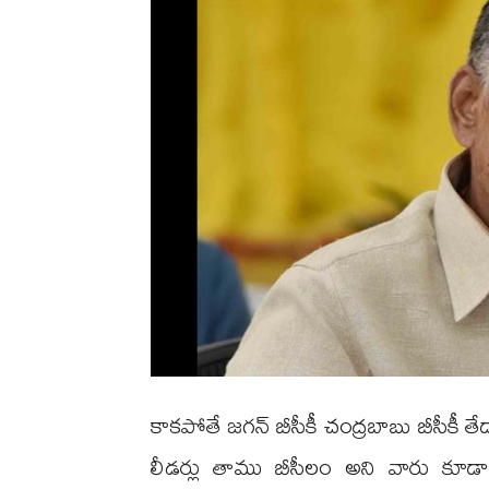
కాకపోతే జగన్ బీసీకీ చంద్రబాబు బీసీకీ తేడ
లీడర్లు తాము బీసీలం అని వారు కూడ