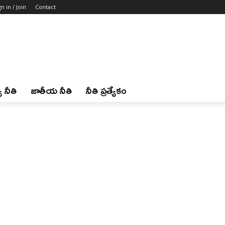
gn in / Join
Contact
 నీతి
జాతీయ నీతి
నీతి ప్రత్యేకం