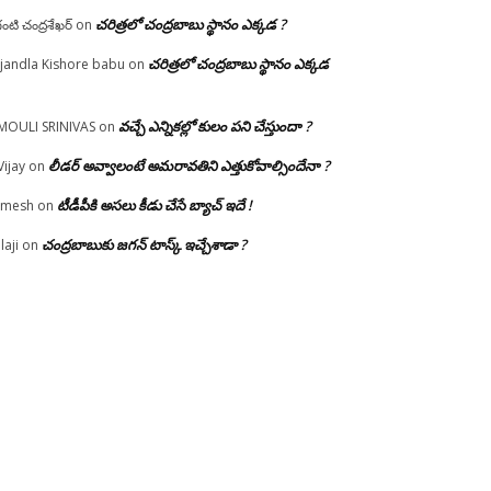
చరిత్రలో చంద్రబాబు స్థానం ఎక్కడ ?
గంటి చంద్రశేఖర్
on
చరిత్రలో చంద్రబాబు స్థానం ఎక్కడ
jandla Kishore babu
on
వచ్చే ఎన్నికల్లో కులం పని చేస్తుందా ?
MOULI SRINIVAS
on
లీడర్ అవ్వాలంటే అమరావతిని ఎత్తుకోవాల్సిందేనా ?
Vijay
on
టీడీపీకి అసలు కీడు చేసే బ్యాచ్ ఇదే !
amesh
on
చంద్రబాబుకు జగన్ టాస్క్ ఇచ్చేశాడా ?
laji
on