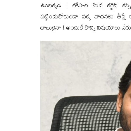
ఉందిక్కడ ! లోపాల మీద కర్టెన్ కప్ప
పట్టించుకోకుండా పక్క వాదనలు తీస్తే
బాబుకైనా ! అందుకే కొన్ని విషయాలు నేరు