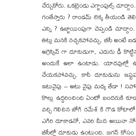
చేర్చుకోరు. ఒకట్రెండు ఎగ్జాంపుల్స్ చ
గంతేస్తారు ? రాండమ్ లెక్క తీయండి తెలిసిప
ఎన్ని ? ఉజ్జాయింపుగా చెప్పండి చూద్
తిట్లు మనకి నచ్చకపోవచ్చు. బీసీ అంటే బ
అగ్రెస్సివ్ గా దూకుడుగా, ఎదురు ఢీ కొట్ట
అందుకే అలా ఉంటాడు. యాదవుల్లో ఉత్
చేయకపోవచ్చు. కానీ దూకుడును ఇష్ట
ఇటువైపు – అటు వైపు మధ్య తేడా ! సపోజ్ క
కొల్లు ఉద్ధరించింది ఏంటో బందరుకి కూ
వచ్చి గెలిచిన జోగి రమేశ్ కి గౌడ కోటాలో
ఎగిరి దూకాడనో, ఎవరి మీద అయినా నోరే
బీసీల్లో దూకుడు ఉంటుంది. జగన్ కోసం న