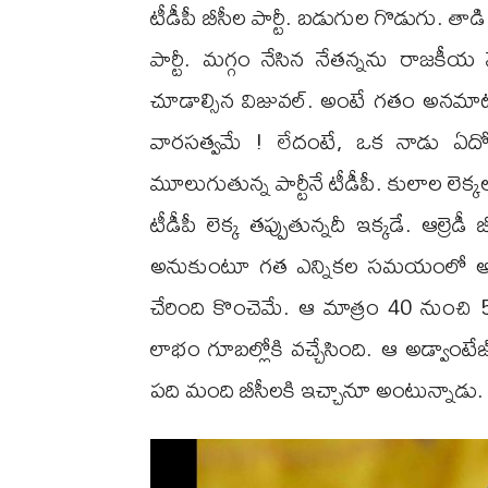
టీడీపీ బీసీల పార్టీ. బడుగుల గొడుగు. తాడి
పార్టీ. మగ్గం నేసిన నేతన్నను రాజకీయ
చూడాల్సిన విజువల్. అంటే గతం అనమాట
వారసత్వమే ! లేదంటే, ఒక నాడు ఏదో
మూలుగుతున్న పార్టీనే టీడీపీ. కులాల లె
టీడీపీ లెక్క తప్పుతున్నదీ ఇక్కడే. ఆల్ర
అనుకుంటూ గత ఎన్నికల సమయంలో అటు వైప
చేరింది కొంచెమే. ఆ మాత్రం 40 నుంచ
లాభం గూబల్లోకి వచ్చేసింది. ఆ అడ్వాంటే
పది మంది బీసీలకి ఇచ్చానూ అంటున్నాడు.