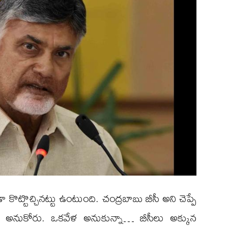
ా కొట్టొచ్చినట్టు ఉంటుంది. చంద్రబాబు బీసీ అని చెప్పే
ా అనుకోరు. ఒకవేళ అనుకున్నా… బీసీలు అక్కున