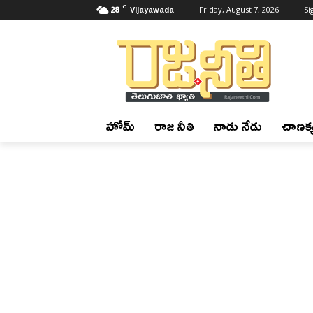
C
28
Vijayawada
Friday, August 7, 2026
Si
హోమ్
రాజ నీతి
నాడు నేడు
చాణక్య