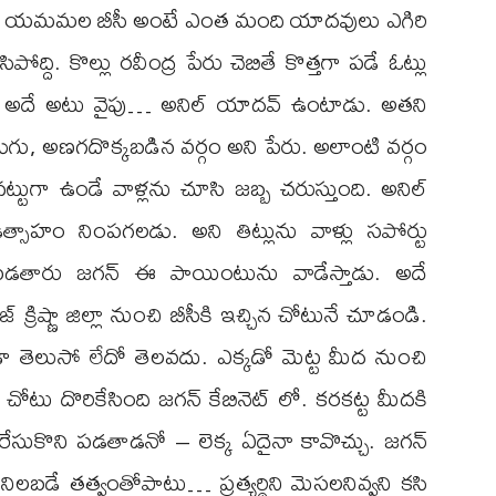
ూద్దాం. యమమల బీసీ అంటే ఎంత మంది యాదవులు ఎగిరి
ోద్ది. కొల్లు రవీంద్ర పేరు చెబితే కొత్తగా పడే ఓట్లు
దాం. అదే అటు వైపు… అనిల్ యాదవ్ ఉంటాడు. అతని
డుగు, అణగదొక్కబడిన వర్గం అని పేరు. అలాంటి వర్గం
ినట్టుగా ఉండే వాళ్లను చూసి జబ్బ చరుస్తుంది. అనిల్
సాహం నింపగలడు. అని తిట్లును వాళ్లు సపోర్టు
పడతారు జగన్ ఈ పాయింటును వాడేస్తాడు. అదే
్రిష్ణా జిల్లా నుంచి బీసీకి ఇచ్చిన చోటునే చూడండి.
డా తెలుసో లేదో తెలవదు. ఎక్కడో మెట్ట మీద నుంచి
 చోటు దొరికేసింది జగన్ కేబినెట్ లో. కరకట్ట మీదకి
సుకొని పడతాడనో – లెక్క ఏదైనా కావొచ్చు. జగన్
ిలబడే తత్వంతోపాటు… ప్రత్యర్థిని మెసలనివ్వని కసి