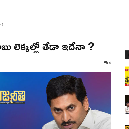
ా ?
బు లెక్కల్లో తేడా ఇదేనా ?
0