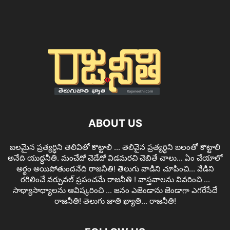
ABOUT US
బలమైన ప్రత్యర్ధిని తెలివితో కొట్టాలి ... తెలివైన ప్రత్యర్ధిని బలంతో కొట్టాలి
అనేది యుద్ధనీతి. మంచేదో చెడేదో విడమరచి చెబితే చాలు... ఏం చేయాలో
అర్థం అయిపోతుందనేది రాజనీతి! తెలుగు వాడిని చూపించి... వేడిని
రగిలించే వర్చువల్ ప్రపంచమే రాజనీతి ! వాస్తవాలను వివరించి ...
సాధ్యాసాధ్యాలను ఆవిష్కరించి ... జనం ఎజెండాను జెండాగా ఎగరేసేదే
రాజనీతి! తెలుగు జాతి ఖ్యాతి... రాజనీతి!