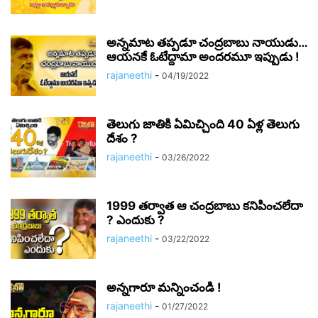
అన్నమాట తప్పడూ చంద్రబాబు నాయుడు…
ఆయనకే ఓటేద్దామా అందరమూ ఇప్పుడు !
rajaneethi
-
04/19/2022
తెలుగు జాతికి ఏమిచ్చింది 40 ఏళ్ల తెలుగు
దేశం ?
rajaneethi
-
03/26/2022
1999 తర్వాత ఆ చంద్రబాబు కనిపించలేదా
? ఎందుకు ?
rajaneethi
-
03/22/2022
అన్నగారూ మన్నించండి !
rajaneethi
-
01/27/2022