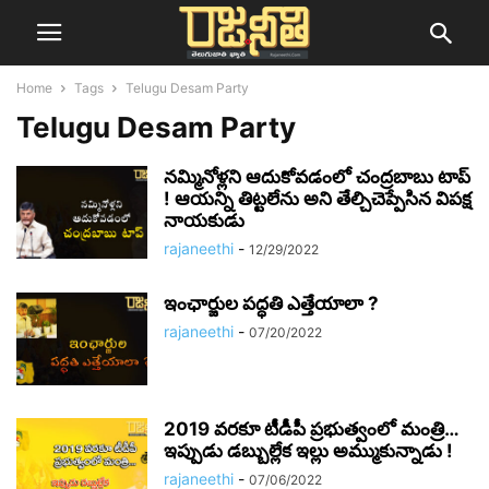
Home
Tags
Telugu Desam Party
Telugu Desam Party
నమ్మినోళ్లని ఆదుకోవడంలో చంద్రబాబు టాప్
! ఆయన్ని తిట్టలేను అని తేల్చిచెప్పేసిన విపక్ష
నాయకుడు
rajaneethi
-
12/29/2022
ఇంఛార్జుల పద్ధతి ఎత్తేయాలా ?
rajaneethi
-
07/20/2022
2019 వరకూ టీడీపీ ప్రభుత్వంలో మంత్రి…
ఇప్పుడు డబ్బుల్లేక ఇల్లు అమ్ముకున్నాడు !
rajaneethi
-
07/06/2022