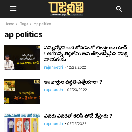
Home
Tags
Ap politics
ap politics
నమ్మినోళ్లని ఆదుకోవడంలో చంద్రబాబు టాప్
! ఆయన్ని తిట్టలేను అని తేల్చిచెప్పేసిన విపక్ష
నాయకుడు
rajaneethi
-
12/29/2022
ఇంఛార్జుల పద్ధతి ఎత్తేయాలా ?
rajaneethi
-
07/20/2022
ఎవరు ఎవరితో కలిసి పోటీ చేస్తారు ?
rajaneethi
-
07/15/2022