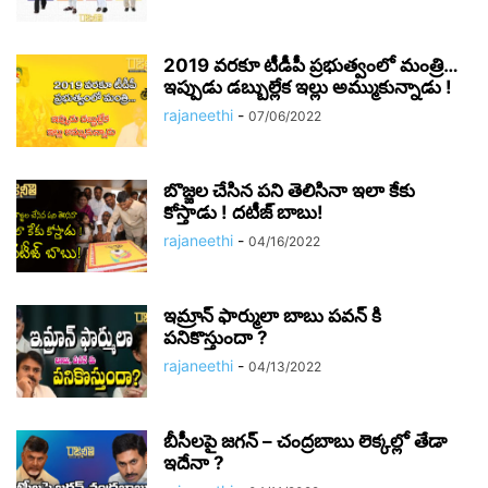
2019 వరకూ టీడీపీ ప్రభుత్వంలో మంత్రి…
ఇప్పుడు డబ్బుల్లేక ఇల్లు అమ్ముకున్నాడు !
rajaneethi
-
07/06/2022
బొజ్జల చేసిన పని తెలిసినా ఇలా కేకు
కోస్తాడు ! దటీజ్ బాబు!
rajaneethi
-
04/16/2022
ఇమ్రాన్ ఫార్ములా బాబు పవన్ కి
పనికొస్తుందా ?
rajaneethi
-
04/13/2022
బీసీలపై జగన్ – చంద్రబాబు లెక్కల్లో తేడా
ఇదేనా ?