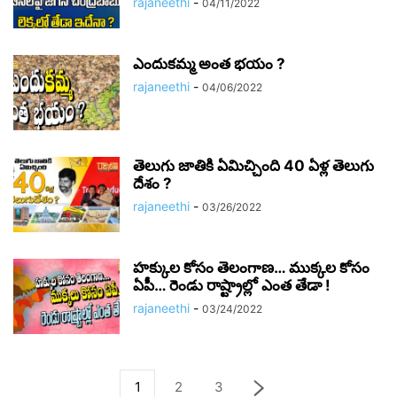
rajaneethi
-
04/11/2022
ఎందుకమ్మ అంత భయం ?
rajaneethi
-
04/06/2022
తెలుగు జాతికి ఏమిచ్చింది 40 ఏళ్ల తెలుగు
దేశం ?
rajaneethi
-
03/26/2022
హక్కుల కోసం తెలంగాణ… ముక్కల కోసం
ఏపీ… రెండు రాష్ట్రాల్లో ఎంత తేడా !
rajaneethi
-
03/24/2022
1
2
3