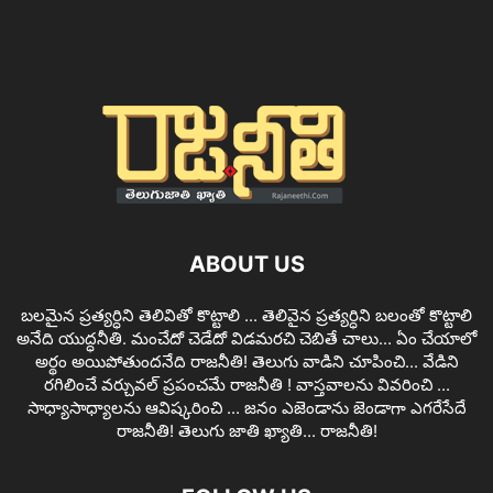
ABOUT US
బలమైన ప్రత్యర్ధిని తెలివితో కొట్టాలి ... తెలివైన ప్రత్యర్ధిని బలంతో కొట్టాలి
అనేది యుద్ధనీతి. మంచేదో చెడేదో విడమరచి చెబితే చాలు... ఏం చేయాలో
అర్థం అయిపోతుందనేది రాజనీతి! తెలుగు వాడిని చూపించి... వేడిని
రగిలించే వర్చువల్ ప్రపంచమే రాజనీతి ! వాస్తవాలను వివరించి ...
సాధ్యాసాధ్యాలను ఆవిష్కరించి ... జనం ఎజెండాను జెండాగా ఎగరేసేదే
రాజనీతి! తెలుగు జాతి ఖ్యాతి... రాజనీతి!