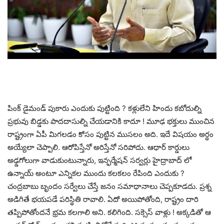
పింక్ డైమండ్ పుకారు ఎందుకు పుట్టింది ? కళ్లులేని హిందు కబోదుల్ని
ప్రభువు బిడ్డకు పాదదాసుల్ని చేయడానికి కాదూ ! మూఢ భక్తులు ముంచిన
రాష్ట్రంగా ఏపీ మిగలడం కోసం పుట్టిన ముసలం అది. ఇదే విషయం అర్థం
అయ్యేలా చెప్పాలి. ఆరోపిస్తేనో అరిస్తేనో సరిపోదు. ఆధార్ కార్డులు
అఢ్డగోలుగా వాడుకుంటున్నారు, ఇన్ఫర్మేషన్ సర్వర్లు హైద్రాబాద్ లో
ఉన్నాయ్ అంటూ ఎన్నికల ముందు కలకలం రేపింది ఎందుకు ?
చంద్రబాబు బృందం సర్వేలు చేస్తే జనం సమాధానాలు చెప్పకూడదు. ప్రశ్న
అడిగితే భయపడే పరిస్థితి రావాలి. ఏదో అయిపోతోంది, రాష్ట్రం దారి
తప్పిపోతోందనే భ్రమ కలగాలి అని. కలిగింది. సక్సెస్ వాళ్లు ! అక్కడితో ఆ