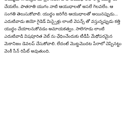
చేయలేం. పాతరాతి యుగం నాటి ఆయుధాలతో అసలే గెలవలేం. ఆ
సంగతి తెలుసుకోవాలి. యుద్ధం జరిగేది ఆయుధాలతో అయినప్పుడు…
ఎదుటివాడు జియో గైడెడ్ మిస్సైళ్లు లాంటి వెపన్స్ తో వస్తున్నప్పుడు కత్తి
యుద్ధం చేయాలనుకోవడం అమాయకత్వం. సాలెగూడు లాంటి
ఎదుటివాడి విషపూరిత వెబ్ ను ఛేధించేందుకు టీడీపీ మేథోపరమైన
మెకానిజం డెవలప్ చేసుకోవాలి. లేదంటే మొట్టమొదట పేరాలో చెప్పినట్టు
వెంకీ సీన్ రిపీట్ అవుతుంది.