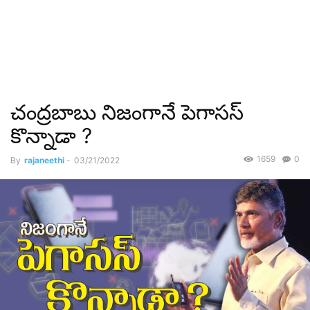
చంద్రబాబు నిజంగానే పెగాసస్
కొన్నాడా ?
1659
0
By
rajaneethi
-
03/21/2022