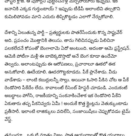
చాప్టర్ క్లోజ్. ఆ పుకార్లని పుట్టించినోళ్లే మర్చిపోయారు ఇప్పుడు. ఇక
జనానికి ఎక్కడ గుర్తుంటాయ్ ? ఇప్పుడు టీడీపీ అలాంటివి తల్చకొని
కుమిలిపోవడం మాని ఎదురు తిప్పికొట్టడం ఎలాగో నేర్చుకోవాలి.
దేశాన్ని ఏలుతున్న పార్టీ – ప్రత్యర్థులకు పాతరేసేందుకు కొన్న సాఫ్టువేర్
అది. ప్రపంచం మొత్తానికి తెలుసు. తాను గెలిచినప్పుడు పిలిచినా
పలకలేదనే కోపంతో బెంగాలామె ఏదో అంటుంది. అదంతా ఆమె ఫ్రస్ట్రేషన్.
ఆమెకి పోటీగా మళ్లీ ఈ బాబెక్కడొస్తాడో అనే బెంగ కూడా ఉందేమో
తెల్వదు. అలాంటప్పుడు ఈ ఆరోపణలు, ప్రచారాలూ ఊకలో ఈక
అనుకోవాలి. ఊదేయాలి. ఊదరగొట్టకూడదు. పీకే ప్లానేశాడు. వీడు
వాడేశాడు – లాంటి కబుర్లులన్నీ సొల్లు. అయినా ఓసారి పీకిన చోట ఆ పీకే
రెండోసారి పీకేదేం లేదు. కావాలంటే రీసెంట్ హిస్టరీ చూడండి. ఎందుకంటే
అబద్ధాలు పోగేసి, రాజకీయాన్ని సంకనాకించేశాక ఇక రెండోసారి పీకేని
ఏకుతారు తప్ప పీకనివ్వరు ఏమీ ! అందుకే కొత్త క్లైంట్లను వెతుక్కుంటాడు
ప్రతీసారీ. ఇలాంటి లాజిక్కులు వదిలేసి, సంజాయిషీలు చెప్పుకోవడం టైమ్
వేస్ట్.
తమ్ముడూ… ఒక్కటి మాత్రం నిజం. పాత ఆయుధాలతో కొత్త యుద్ధాలు