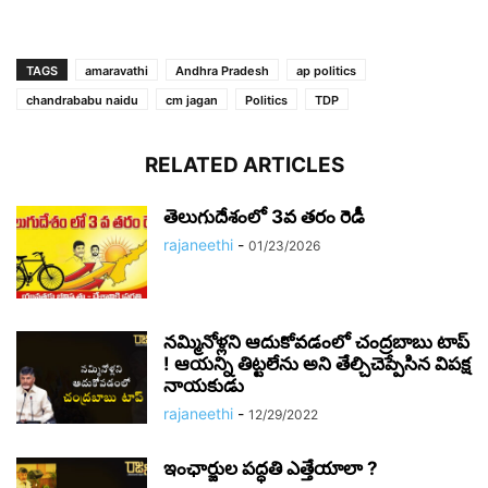
TAGS
amaravathi
Andhra Pradesh
ap politics
chandrababu naidu
cm jagan
Politics
TDP
RELATED ARTICLES
తెలుగుదేశంలో 3వ తరం రెడీ
rajaneethi
-
01/23/2026
నమ్మినోళ్లని ఆదుకోవడంలో చంద్రబాబు టాప్
! ఆయన్ని తిట్టలేను అని తేల్చిచెప్పేసిన విపక్ష
నాయకుడు
rajaneethi
-
12/29/2022
ఇంఛార్జుల పద్ధతి ఎత్తేయాలా ?