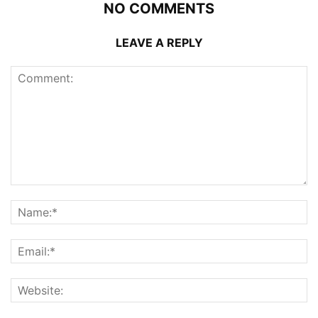
NO COMMENTS
LEAVE A REPLY