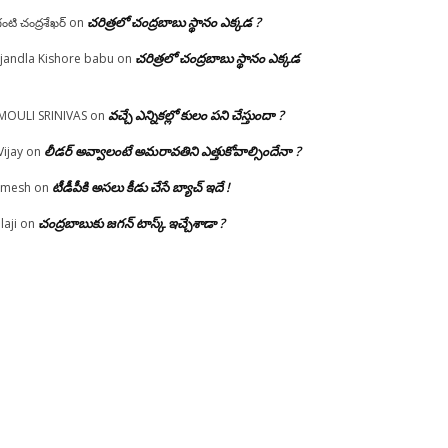
చరిత్రలో చంద్రబాబు స్థానం ఎక్కడ ?
గంటి చంద్రశేఖర్
on
చరిత్రలో చంద్రబాబు స్థానం ఎక్కడ
jandla Kishore babu
on
వచ్చే ఎన్నికల్లో కులం పని చేస్తుందా ?
MOULI SRINIVAS
on
లీడర్ అవ్వాలంటే అమరావతిని ఎత్తుకోవాల్సిందేనా ?
Vijay
on
టీడీపీకి అసలు కీడు చేసే బ్యాచ్ ఇదే !
amesh
on
చంద్రబాబుకు జగన్ టాస్క్ ఇచ్చేశాడా ?
laji
on