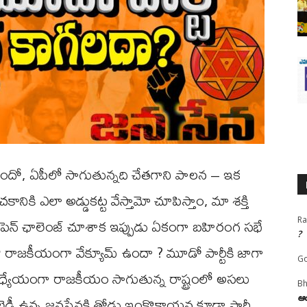
ోందో, ఏపీలో సాగుతున్నది చేతగాని పాలన – ఇక
నికి ఎలా అడ్డుకట్ట వేస్తామో చూపిస్తాం, మా శక్తి
ఓపెన్ ఛాలెంజ్ చూశాక ఇప్పుడు ఏకంగా బహిరంగ సభే
Ra
?
ో రాజకీయంగా వేక్యూమ్ ఉందా ? మూడో పార్టీకి జాగా
Go
ే ధ్యేయంగా రాజకీయం సాగుతున్న రాష్ట్రంలో అసలు
Bh
రెడీ ఉన్న జనసేనకి తోడు ఇంకొకాయన కూడా పార్టీ
ఆయ