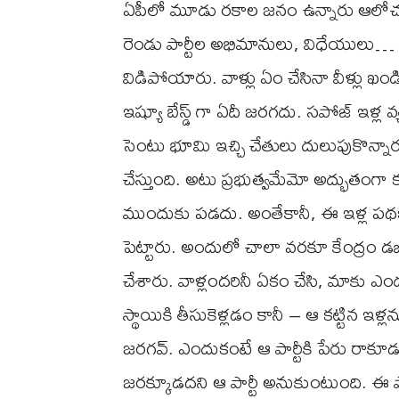
ఏపీలో మూడు రకాల జనం ఉన్నారు ఆలోచనలను 
రెండు పార్టీల అభిమానులు, విధేయులు… 
విడిపోయారు. వాళ్లు ఏం చేసినా వీళ్లు ఖండి
ఇష్యూ బేస్డ్ గా ఏదీ జరగదు. సపోజ్ ఇళ్
సెంటు భూమి ఇచ్చి చేతులు దులుపుకొన్నా
చేస్తుంది. అటు ప్రభుత్వమేమో అద్భుతంగా
ముందుకు పడదు. అంతేకానీ, ఈ ఇళ్ల పథకం 
పెట్టారు. అందులో చాలా వరకూ కేంద్రం డబ్
చేశారు. వాళ్లందరినీ ఏకం చేసి, మాకు ఎం
స్థాయికి తీసుకెళ్లడం కానీ – ఆ కట్టిన 
జరగవ్. ఎందుకంటే ఆ పార్టీకి పేరు రాకూడద
జరక్కూడదని ఆ పార్టీ అనుకుంటుంది.