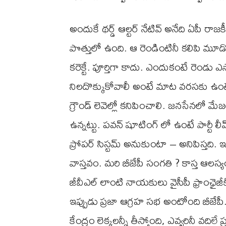
అందుకే థర్డ్ ఆల్టర్ నేటివ్ అనేది ఏపీ రాజ
పొత్తులో ఉంది. ఆ రెండింటినీ కలిపి మూ
కరెక్టే. పూర్తిగా కాదు. ఎందుకంటే రెండు ఎస
నిలదొక్కుకోవాలీ అంటే మాట వరసకు ఉం
గ్రౌండ్ లెవెల్లో కనిపించాలి. జనసేనలో మేజర
ఉన్నట్టు. పవన్ షూటింగ్ లో ఉంటే పార్టీ ల
ప్రోపర్ సిస్టమ్ అనుకుంటా – అనిపిస్తది. ఇద
వాస్తవం. మరి బీజేపీ సంగతి ? కాస్త ఆలస్యంగా
జీవీఎల్ లాంటి నాయకులు వైసీపీ ఫ్రాంఛైజీక
ఇప్పుడు ప్రజా ఆగ్రహ సభ అంటోంది బీజేపీ
కేంద్రం లెక్కలన్నీ తీస్తోంది, ఎవ్వరినీ వద