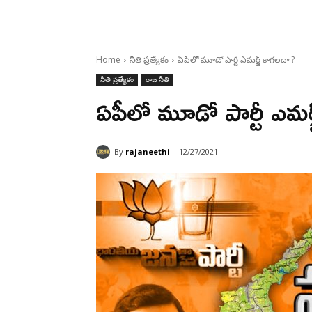
Home
నీతి ప్రత్యేకం
ఏపీలో మూడో పార్టీ ఎమర్జ్ కాగలదా ?
నీతి ప్రత్యేకం
రాజ నీతి
ఏపీలో మూడో పార్టీ ఎమర
By
rajaneethi
12/27/2021