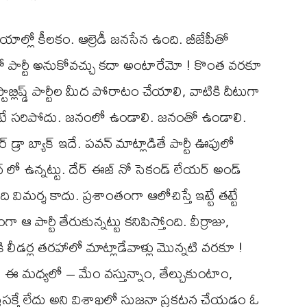
కీయాల్లో కీలకం. ఆల్రెడీ జనసేన ఉంది. బీజేపీతో
డో పార్టీ అనుకోవచ్చు కదా అంటారేమో ! కొంత వరకూ
్టాబ్లిష్డ్ పార్టీల మీద పోరాటం చేయాలి, వాటికి దీటుగా
టే సరిపోదు. జనంలో ఉండాలి. జనంతో ఉండాలి.
్ డ్రా బ్యాక్ ఇదే. పవన్ మాట్లాడితే పార్టీ ఊపులో
ీవ్ లో ఉన్నట్టు. దేర్ ఈజ్ నో సెకండ్ లేయర్ అండ్
ి విమర్శ కాదు. ప్రశాంతంగా ఆలోచిస్తే ఇట్టే తట్టే
 ఆ పార్టీ తేరుకున్నట్టు కనిపిస్తోంది. వీర్రాజు,
ి లీడర్ల తరహాలో మాట్లాడేవాళ్లు మొన్నటి వరకూ !
. ఈ మధ్యలో – మేం వస్తున్నాం, తేల్చుకుంటాం,
ిలే ప్రసక్తే లేదు అని విశాఖలో సుజనా ప్రకటన చేయడం ఓ