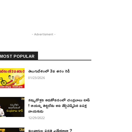
- Advertisment -
MOST POPULAR
తెలుగుదేశంలో 3వ తరం రెడీ
01/23/2026
నమ్మినోళ్లని ఆదుకోవడంలో చంద్రబాబు టాప్
! ఆయన్ని తిట్టలేను అని తేల్చిచెప్పేసిన విపక్ష
నాయకుడు
12/29/2022
ఇంఛార్జుల పద్ధతి ఎత్తేయాలా ?