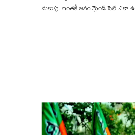
మలుపు. ఇంతకీ జనం మైండ్ సెట్ ఎలా ఉం