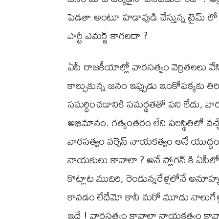
పెడతా అంటూ హడావుడి చేస్తున్న టైమ్ ల
పార్టీ ఎమర్జ్ కాగలదా ?
ఏపీ రాజకీయాల్లో వారసత్వం వెర్రితలలు వేస
కాల్చుకున్న జనం ఇప్పుడు ఇంకోపక్కకు తిరి
సమర్థించడానికి సమర్థతతో పని లేదు, వ
అభిమానం. గత్యంతరం లేని పరిస్థితిలో వచ్
వారసత్వం వర్సెస్ నాయకత్వం అనే యుద
నాయకులు కావాలా ? అనే స్లోగన్ కి ఏపీలో
కొట్లాట ముదిరి, రెండున్నరేళ్లలోనే అనూహ
కావడం లేదేమో కానీ మరో మూడు నాలుగేళ్లలో
ఇదే ! వారసత్వం కావాలా నాయకత్వం కావా