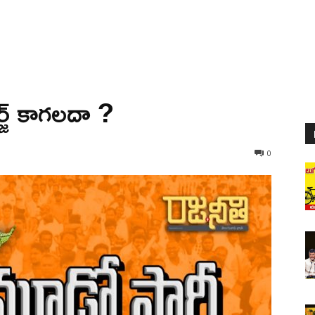
్జ్ కాగలదా ?
0