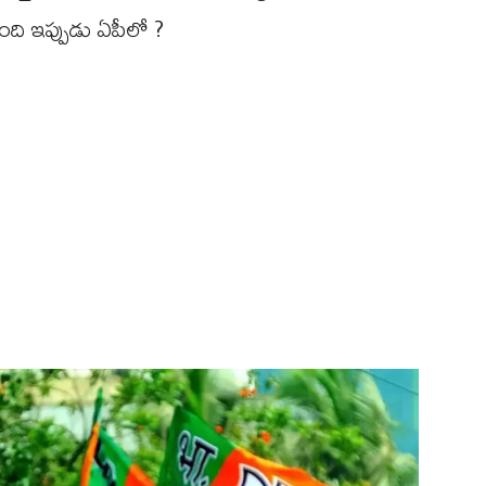
ది ఇప్పుడు ఏపీలో ?