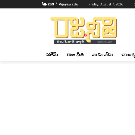
C
26.3
Vijayawada
Friday, August 7, 2026
హోమ్
రాజ నీతి
నాడు నేడు
చాణక్య