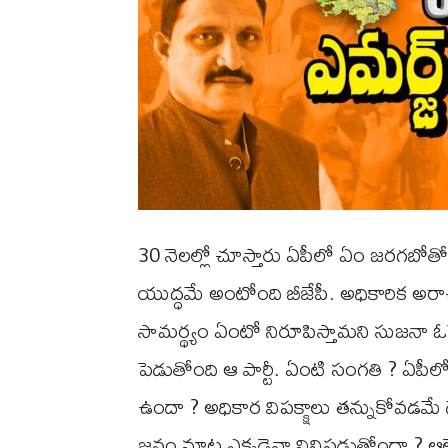
30 నెలల్లో చూస్తారు ఏపీలో ఏం జరగబోత
యుద్ధమే అంటోంది బీజేపీ. అధికారిక అరాచకా
సామర్థ్యం ఏంటో నిరూపిస్తామని సుజనా 
పెడుతోంది ఆ పార్టీ. ఏంటి సంగతి ? ఏపీల
ఉందా ? అధికార విపక్క్షాలు తన్నుకోవడమ
జనం మాట ఎక్కడైనా వినిపడుతోందా ? ఆల్