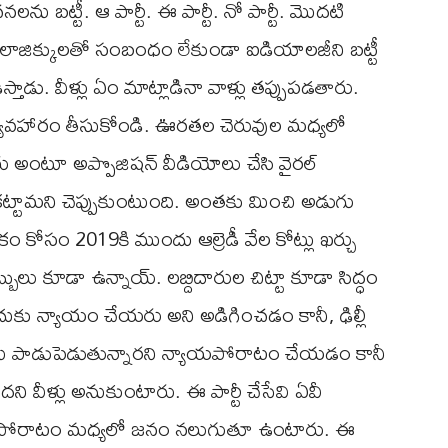
బట్టీ. ఆ పార్టీ. ఈ పార్టీ. నో పార్టీ. మొదటి
లాజిక్కులతో సంబంధం లేకుండా ఐడియాలజీని బట్టీ
స్తాడు. వీళ్లు ఏం మాట్లాడినా వాళ్లు తప్పుపడతారు.
ల వ్యవహారం తీసుకోండి. ఊరతల చెరువుల మధ్యలో
రు అంటూ అప్పొజిషన్ వీడియోలు చేసి వైరల్
 కట్టామని చెప్పుకుంటుంది. అంతకు మించి అడుగు
కోసం 2019కి ముందు ఆల్రెడీ వేల కోట్లు ఖర్చు
బులు కూడా ఉన్నాయ్. లబ్దిదారుల చిట్టా కూడా సిద్ధం
దుకు న్యాయం చేయరు అని అడిగించడం కానీ, ఢిల్లీ
ఇళ్లను పాడుపెడుతున్నారని న్యాయపోరాటం చేయడం కానీ
ని వీళ్లు అనుకుంటారు. ఈ పార్టీ చేసేవి ఏవీ
 ఈ పోరాటం మధ్యలో జనం నలుగుతూ ఉంటారు. ఈ