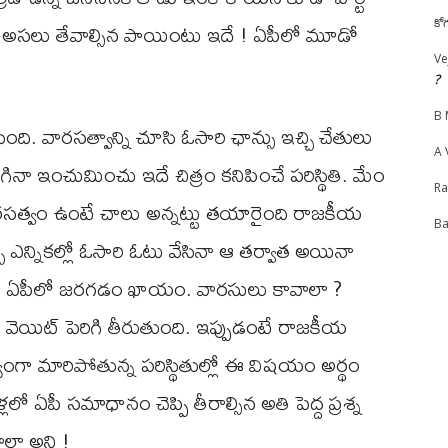
ో అసలు తేవాల్సిన పాయింటు ఇదే ! ఏపీలో మూడో
కో
Ve
?
B 
ింది. వారసత్వాన్ని చూసి ఓసారి ఛాన్సు ఇచ్చి చేతులు
A 
గినా ఇంచుమించు ఇదే చిత్రం కనిపించే పరిస్థితి. మేం
R
ారసత్వం ఉంటే చాలు అన్నట్టు తయారైంది రాజకీయ
Ba
చే ఎన్నికల్లో ఓసారి ఓటు వేసినా ఆ తర్వాత అయినా
్ధం ఏపీలో జరగడం ఖాయం. వారసులు కావాలా ?
 వెయిట్ పెరిగి తీరుతుంది. ఇప్పుడంటే రాజకీయ
్యంగా మారిపోతున్న పరిస్థితుల్లో ఈ విషయం అర్థం
 ఏపీ సమాధానం చెప్పి తీరాల్సిన అతి పెద్ద ప్రశ్న
లా అని !