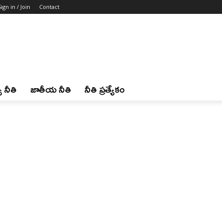
Sign in / Join
Contact
 నీతి
జాతీయ నీతి
నీతి ప్రత్యేకం