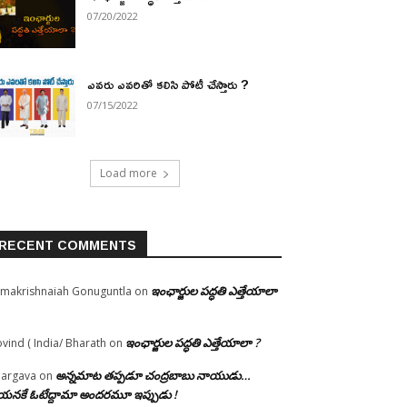
07/20/2022
ఎవరు ఎవరితో కలిసి పోటీ చేస్తారు ?
07/15/2022
Load more
RECENT COMMENTS
ఇంఛార్జుల పద్ధతి ఎత్తేయాలా
makrishnaiah Gonuguntla
on
ఇంఛార్జుల పద్ధతి ఎత్తేయాలా ?
vind ( India/ Bharath
on
అన్నమాట తప్పడూ చంద్రబాబు నాయుడు…
argava
on
నకే ఓటేద్దామా అందరమూ ఇప్పుడు !